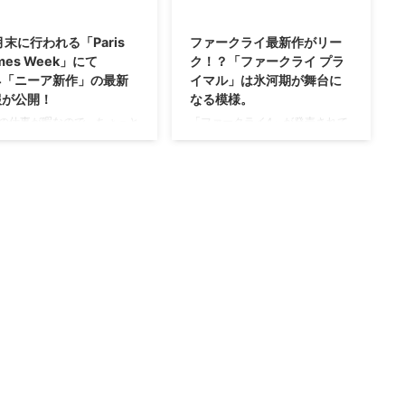
2015/10/16
2015/10/6
月末に行われる「Paris
ファークライ最新作がリー
mes Week」にて
ク！？「ファークライ プラ
4「ニーア新作」の最新
イマル」は氷河期が舞台に
報が公開！
なる模様。
の仕事が暇なので、ちょっと
「ファークライ4」が発売されて
なった記事をサラッと笑
まだ1年も経っていませんが、早
4「ニーア新作」がE32015で
くも新作が発表されるかもしれな
されましたが、その際、「今
いみたいですぜ？ 海外ゲームメ
続報を発表するよー」ってい
ディアのIGNさんがファークライ
いましたな。 このPS4「ニー
シリーズ最新作となる 「ファー
作」の最新情報、ちゃんと発
クライ プライマル」 というもの
れるみたいですよ！ →海外
をリークしちゃったみたいです。
ムサイト 10月末に行われる
こりゃあ今月末に開催予定の
ris Games Week」にて
Paris Games Weekで発表される
4「ニーア新作」の最新情報が
かもね（；^ω^） 「ファークライ
時間の10月29日、大体19時
プライマル」は氷河期が舞台にな
いにパリで行われるゲームイ
るらしい 昨日UBIさんが
 「Paris Games Week」 に
「Survival is Timeless」というテ
PS4「ニーア新作」の最新情
ーマの映像を公開しまして。
表され ...
Thin ...