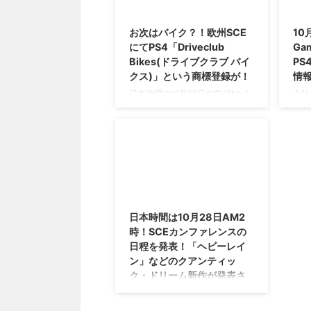
2015/10/27
お次はバイク？！欧州SCE
10
にてPS4「Driveclub
Ga
Bikes(ドライブクラブ バイ
PS
クス)」という商標登録が！
情
日本時間の10月28日午前2時から
会社
行われるパリのゲームショウ
気に
「Paris Games Week」。 SCEの
PS
未発表タイトルも公開されるっぽ
発表
いですし、見れるという人は見て
秋に
おいたほうが幸せになれるかもし
って
れませんが。 その前に欧州SCE
ア新
にてこんな商標が登録されて話題
表さ
2015/8/21
になっています！ 欧州SCEにて
ゲー
日本時間は10月28日AM2
PS4「Driveclub Bikes(ドライブク
「Pa
時！SCEカンファレンスの
ラブ バイクス)」が商標登録 とい
PS
日程を発表！「ヘビーレイ
うことで、欧州SCEが商標登録し
日本
ン」などのクアンティッ
たのは 「Driveclub Bikes(ドライ
くら
ブクラブ バイクス)」 というタイ
ベント
ク・ドリーム新作が発表さ
トル・・・もうまんま ...
て、
れる？？
報が発
さあさあ、SCEさんがカンファレ