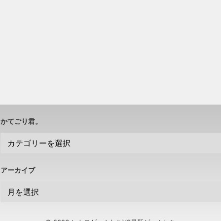
かてごり君。
アーカイブ