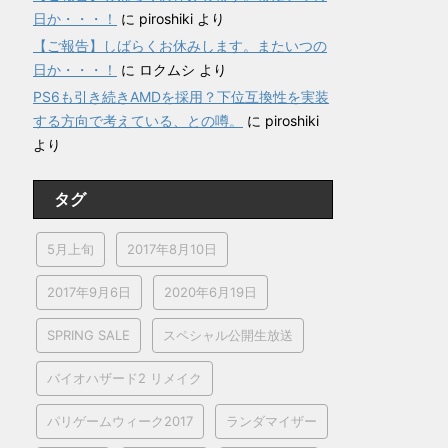
日か・・・！
に
piroshiki
より
【ご報告】しばらくお休みします。またいつの
日か・・・！
に
ロクムシ
より
PS6も引き続きAMDを採用？下位互換性を実装
する方向で考えている、との噂。
に
piroshiki
より
タグ
5月上旬
2017年8月10日
2017年9月6日
2020年6月19日
SPRING SALE
スペシャル公開生放送
バイオハザード2 リメイク
パリゲームウィーク2017
ランダマイザー