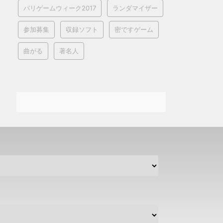
パリゲームウィーク2017
ランダマイザー
参加募集
収録ソフト
密ですゲーム
曲がる
著名人