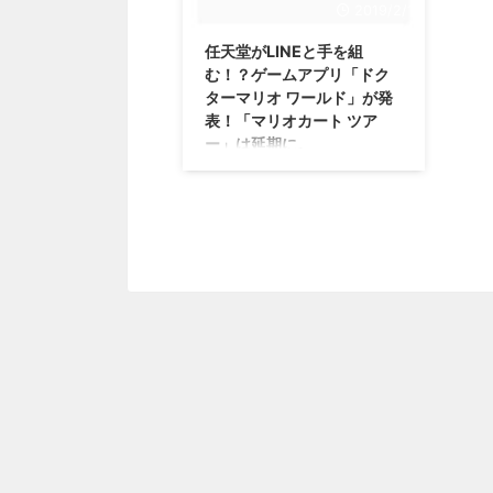
2019/2/1
任天堂がLINEと手を組
む！？ゲームアプリ「ドク
ターマリオ ワールド」が発
表！「マリオカート ツア
ー」は延期に。
へー、まさかの会社と協業するこ
とになりましたな・・・まあ、ス
マホ時代の今、勢いある会社だも
んね（；＾ω＾） 任天堂さんが、
LINEさんと手を組み、共同でゲ
ームアプリを開発、運営をするこ
とを発表しました。 その協業で
開発されるゲームアプリ第1弾
は、「ドクターマリオ ワール
ド」！ スマホアプリ「マリオカ
ート ツアー」の配信が延期に さ
て、任天堂さんのゲームアプリ
で、今度配信すると言われていた
のが、「マリオカート ツアー」
でしたな。 この「マリオカート