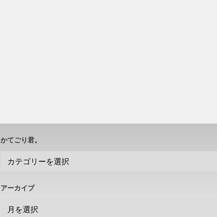
かてごり君。
アーカイブ