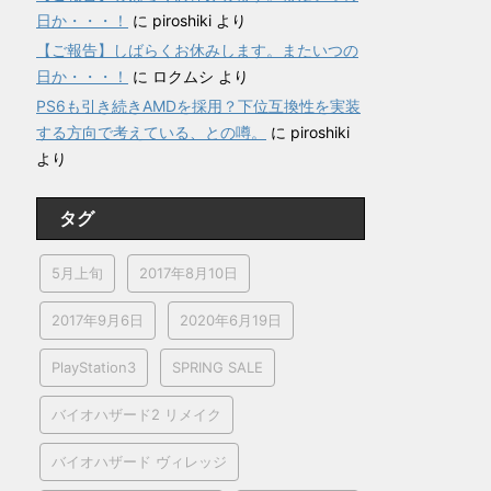
日か・・・！
に
piroshiki
より
【ご報告】しばらくお休みします。またいつの
日か・・・！
に
ロクムシ
より
PS6も引き続きAMDを採用？下位互換性を実装
する方向で考えている、との噂。
に
piroshiki
より
タグ
5月上旬
2017年8月10日
2017年9月6日
2020年6月19日
PlayStation3
SPRING SALE
バイオハザード2 リメイク
バイオハザード ヴィレッジ