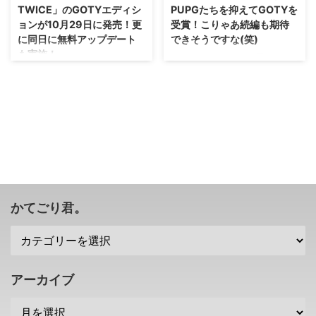
TWICE」のGOTYエディシ
PUPGたちを抑えてGOTYを
ョンが10月29日に発売！更
受賞！こりゃあ続編も期待
に同日に無料アップデート
できそうですな(笑)
も実施！
オレもゲオのセールで買っちゃっ
たよ、「ニーア オートマ
多分、もう少しでラスボスなんだ
タ」・・・めっちゃ楽しみ(｀・
ろうなということろでオレは止ま
ω・´) それはいいとして、英メデ
っていますが・・・なんとか時間
ィアであるGAME DEBATEにて、
を見つけてクリアはしたいな(；
「ニーア オートマタ」が
´∀｀) 2019年3月に発売された
GOTY（ゲーム・オブ・ザ・イヤ
「SEKIRO: SHADOWS DIE
ー）を受賞したそうです！ 今後
TWICE」ですけれども、その ゲ
の動きが楽しみですな(・∀・)
ーム・オブ・ザ・イヤーエディシ
「ニーア オートマタ」が英メデ
ョン（GOTYエディション） が
ィアでGOTYを受賞 つい先日、そ
2020年10月29日に発売されるみ
かてごり君。
の年の最高のゲーム作品を決める
たいです！ 更に、既存プレイヤ
「ゴールデンジョイスティックア
ーにも嬉しい 無料アップデート
ワード2017」が開催され、「ゼ
も同日に行われるみたいですぜ！
ルダの伝説 BoW」がGOTYを獲
「SEKIRO: SHADOWS DIE
得したぞー！と話題になっていま
TWICE」のGOTYエディションが
アーカイブ
したが。 実はG ...
発売決定 ...