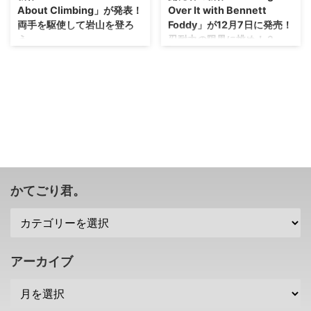
About Climbing」が発表！
Over It with Bennett
両手を駆使して岩山を登ろ
Foddy」が12月7日に発売！
う。
忍耐力の限界に挑め！？
新作かと思ったら、違う方の作品
今オレは「ソルトアンドサンクチ
なのですな(・o・) Steamにて、
ュアリ」で忍耐を必要としていま
「A Difficult Game About
すが・・・これはその比じゃない
Climbing」 という作品が2024年
んだろうね（；＾ω＾） 知る人ぞ
2月に配信される予定みたいです
知る「QWOP」を開発した人が新
が・・・こちらの作品、イライラ
作として 「Getting Over It with
ゲームとしてお馴染みの「壺お
Bennett Foddy」 というものを発
じ」こと 「Getting Over It with
売するそうです！ 体験版の時点
Bennett Foddy」 をインスパイア
で発狂する人が続出しているみた
した作品となっているそうです
いですよ(笑) その前に「QWOP」
かてごり君。
な。 つるはしではなく、 両手を
ってどんなゲームだっけ？ 名前
駆使して岩山を上っていく ゲー
を知っている人もそうでない人
ムになるとのこと・・・またイラ
も、まずは「QWOP」についてち
イラするプレイヤーが続出するの
ょっとご説明。 「QWOP」は、
かな！？ 壺お ...
キーボードのQ、W、O、Pを使用
アーカイブ
すること ...