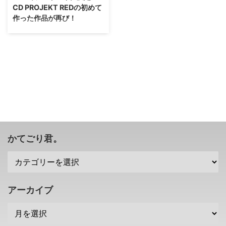
CD PROJEKT REDの初めて
作った作品が再び！
この流れで、こっちの3部作も復
活するなんてことがあったりして
（；^ω^） 最近「サイバーパンク
2077」が好調のCD PROJEKT
REDさんですけれども。 そのCD
PROJEKT REDさんが初めて制作
した作品である 初代「ウィッチ
ャー」 がフルリメイクされるこ
とが発表されました( ･`ω･´) どこ
まで遊びやすく、リアルな感じに
復活するのかな？ 初代「ウィッ
かてごり君。
チャー」がUE5でフルリメイク決
定 さて、現在3が最新作であるウ
ィッチャーシリーズですが、今
回、その最初の作品である The
Witcher（ ...
アーカイブ