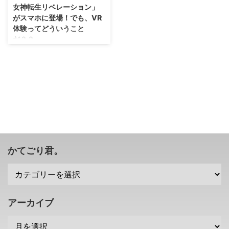
女神転生リベレーション」
がスマホに登場！でも、VR
体験ってどういうこと
だ？？
ふーむ・・・どんなゲームになる
のかな？ 原作をアトラスさん、
開発はセガさんで生み出されるメ
ガテンの最新作 「D×2 真・女神
転生リベレーション」 がスマー
トフォン向けに開発されることが
明らかになりました！ TGS2017
でプレイアブル出展されるみたい
ですが・・・そこには気になる文
字が(ﾟДﾟ) →ファミ通.com様
かてごり君。
→4Gamer,net様 ちゃんとジャン
ルはRPGな「D×2 真・女神転生
リベレーション」がスマホ向けに
配信決定
https://www.youtube.com/watc
アーカイブ
h?v=4o1Tc4J ...