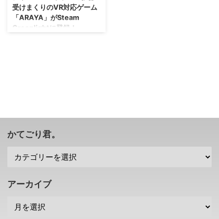
受けまくりのVR対応ゲーム
「ARAYA」がSteam
Greenlightに登録！
女性の幽霊・・・そして病院が舞
台と、ホラーの王道を行く感じで
すね(笑) 最近話題となっている
VRですけれども、それでホラー
を楽しみたいという変態も結構い
ることでしょう。 このタイトル
も、VRに対応したホラーゲーム
となるみたいですよ(・∀・)
→Steam Greenlight 病院で謎の
死を遂げた「ARAYA」の原因を
かてごり君。
追っていこう Steam Greenlight
に登録されただけなので、まだ正
式に発売されるわけではないです
が・・・ジャパニーズホラーが好
きな人は結構いいかもしれませ
アーカイブ
ん。 タイに拠点を置く「M ...