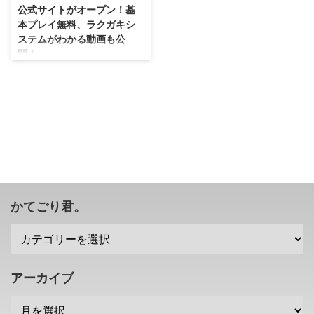
公式サイトがオープン！基
本プレイ無料、ラクガキシ
ステムがわかる動画も公
開！
昔のイメージはなくなりました
が、これはこれでキレイな雰囲気
でいいですね！ 先日発表されて
いた「ラクガキ キングダム」で
すけれども、公式サイトがオープ
ン。 ティザー動画や、ラクガキ
システムの情報も公開されました
ぜ(｀・ω・´) 基本プレイ無料で
アイテム課金制、今冬に配信され
るとのこと！ 「ラクガキ キング
かてごり君。
ダム」は「あなたの未来を描く
RPG」 早速ですが、「ラクガキ
キングダム」の ティザー動画が
こちら。
https://youtu.be/OG3MXCDOLA
アーカイブ
U ラクガキ王国シリーズとは雰囲
気がガラッと変わっ ...