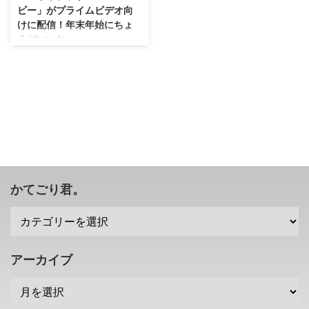
ビー」がプライムビデオ向
けに配信！年末年始にちょ
うどいいね。
かなり早いタイミングで配信され
ますね・・・任天堂さんも
Amazonさんも太っ腹ですな(・
∀・) 2023年4月に公開された
「ザ・スーパーマリオブラザー
ズ・ムービー」 ですけれども、
早くもAmazonプライム会員向け
サービス プライムビデオ に配信
されることが発表されました。
2023年公開作品の国内興行収入1
かてごり君。
位も獲得した任天堂×イルミネー
ションの映画・・・年末年始に楽
しみましょ！ アニメ映画の全世
界興収2位となった「ザ・スーパ
ーマリオブラザーズ・ムービー」
アーカイブ
任天堂さんとイルミネーションさ
んが スーパーマ ...