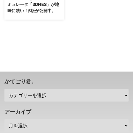
ミュレータ「3DNES」が地
味に凄い！β版が公開中。
3D映画や3Dテレビ、3DSなど、
一時期3Dブーム・・・ブームに
なったのか分かりませんが話題に
なりましたよね？ 確かに体験し
てみると楽しいって思えるんです
よね、目がやられますが(；´∀｀)
そんな3Dですけれども、もしフ
ァミコンタイトルの世界がいい感
じに3Dになって表示されたら面
白く無いですか！？ それ、実現
しそうです(笑) →engadget様 フ
かてごり君。
ァミコンタイトルを3D変換する
エミュレータ「3DNES」のβ版が
公開 世の中には様々なエミュレ
ータがありますな・・・因みに、
エミュレータ自体は違法じゃない
アーカイブ
です ...