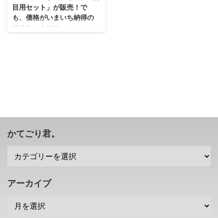
目用セット」が販売！で
も、価格がいまいち納得の
できないものに・・・。
やっていることは魅力的なのに、
なぜか炎上しているみたいですな
（；＾ω＾） ニンテンドーストア
にて、 「ニンテンドースイッチ 2
台目用セット」 という商品が発
売されたみたいですね！ ドッグ
はいらないけれども、もう1台欲
しいとか、自分用のニンテンドー
スイッチが欲しいなと思っている
人は検討してみては？ ニンテン
かてごり君。
ドーストアにて「ニンテンドース
イッチ 2台目用セット」が販売 と
いうことで、いきなりなのです
が、「ニンテンドースイッチ 2台
目用セット」というものがニンテ
アーカイブ
ンドーストアにて販売開始となり
ました。 これは、家 ...