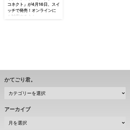
コネクト」が4月16日、スイ
ッチで発売！オンラインに
も対応するよん。
友情破壊ゲーム・・・接続切れと
かどう対策するんだろ！？ しば
らく新作が途絶えていたドカポン
シリーズですが、今回ドカポンキ
ングダムのリメイクとなる 「ド
カポンキングダム コネクト」 が
2023年4月13日、ニンテンドー
スイッチで発売されることが発表
されました！ シリーズ最高傑作
と謳われるドカポンキングダムの
かてごり君。
楽しさそのままに、 オンライン
も実装されるとのことなので、頑
張って世界中の人達を蹴落として
いきましょう(笑) ドカポンシリー
ズは「RPG要素を取り込んだすご
アーカイブ
ろくゲーム」 本題に入る前に、
ドカポンシリー ...