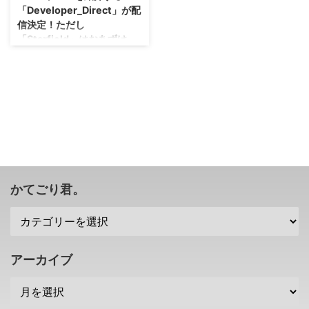
「Developer_Direct」が配
信決定！ただし
「Starfield」はおあずけ。
色々大変な状況での今回の動画配
信ですが・・・期待している情報
は出てくるかな！？ マイクロソ
フトさんとベセスダ・ソフトワー
クスさんは、XBOXの最新ゲーム
情報を紹介する
Developer_Direct を、日本時間
の2023年1月26日午前5時に配信
することを発表しました(・∀・)
今回紹介されるのは、 「The
かてごり君。
Elder Scrolls Online（エルダー・
スクロールズ・オンライン）」
「Forza Motorsport（フォルツ
ァ・モータースポーツ）」
「Minecraft Legends（マイ ...
アーカイブ