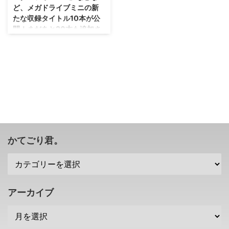
ど、メガドライブミニの新
たな収録タイトル10本が公
開！まだあと20本も追加さ
れるのか！
普通に探すと見つからないとか、
プレミア価値がついているとか、
そういったタイトルが入っていて
くれると嬉しいですよね！ メガ
ドライブミニの新たな収録タイト
ル10本が公開されました(・∀・)
いまのところ公開された20本だ
けでもワクワクするのに、あと
20本も残っている幸せ（笑） メ
かてごり君。
ガドライブミニの新たな収録タイ
トル10本が公開 ということで、
早速ですが、メガドライブミニに
収録される新たなタイトル10本
が公開されました。
アーカイブ
https://youtu.be/oodPf2iHyOc
サンダーフォースIII 武者アレス ...