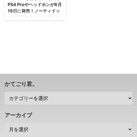
PS4 Proやヘッドホンが6月
19日に発売！ノーティドッ
グが紹介するゲームプレイ
動画も公開！
ワイヤレスサラウンドヘッドセッ
トは、今買っておいても使
う・・・かな？(笑) 発売日が
2020年6月19日に決定した「ラ
ストオブアス パート2」ですけれ
ども。 その同日に、「ラストオ
ブアス パート2」の限定デザイン
PS4 Proとワイヤレスサラウンド
ヘッドセットが販売されることが
かてごり君。
発表されましたぜ！ PS5を買う
予定の人はちょっと迷いどころで
すが、なかなかにかっこいいデザ
インなので気になる人は検討を( ･
`ω･´) 「ラストオブアス パート
アーカイブ
2」限定デザインのPS4 Proとワ
イヤレスサラウンドヘッドセット
こ ...