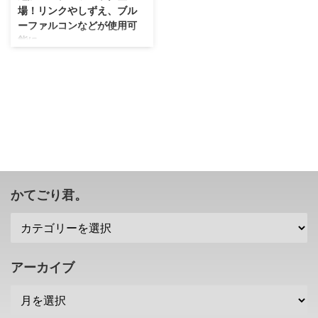
場！リンクやしずえ、ブル
ーファルコンなどが使用可
能に。
マリオカート8・・・自分はまだ
1800PPくらいのへっぽこです
が、 一度初めてしまうと止まら
なくなってしまうほどの面白さで
すよね！ 因みにヨッシーでフラ
フラしているので見かけたらよろ
しくお願いします(笑) ニコニコ動
画を見ていると既に9999PPとカ
ンストしている人たちがわんさか
いますが、 まあマイペースに勝
かてごり君。
利数を重ねて・・・いるはずです
(；´∀｀) そんなマリオカート8で
すが8月27日の今日に更新があ
り、 テレビ画面にマップ表示が
できるように。 更にメルセデ
アーカイブ
ス・ベンツとのコラボレーション
カートが無料で配 ...