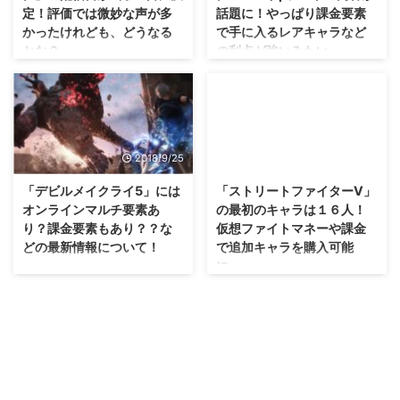
定！評価では微妙な声が多
話題に！やっぱり課金要素
かったけれども、どうなる
で手に入るレアキャラなど
かな？
の利点が強いみたい
ね・・・。
そういえば紹介するのが遅れまし
たが、先日この発表もありました
うーむ・・・レースゲームで課金
ね。 「ドラゴンクエストウォー
要素の影響が強いって、どうなん
ク」の配信日が 2019年9月12日
だろう？ 「マリオカート ツア
に決定しましたぜ！ 田舎でちゃ
ー」のクローズドβテストが開始
2018/9/25
2015/7/20
んと遊べるのかな？(笑) 「ドラゴ
されたみたいで、早速、内容に関
ンクエストウォーク」の配信日が
する話が上がっていましたぜ？
「デビルメイクライ5」には
「ストリートファイターV」
9月12日に決定 さて、都会の方で
スクショや動画は規約違反らしい
オンラインマルチ要素あ
の最初のキャラは１６人！
はβテストが行われていました
ので、文字からイメージしてみて
り？課金要素もあり？？な
仮想ファイトマネーや課金
が。 きたる9月12日に、正式に
くださいな( ﾟдﾟ ) 「マリオカート
どの最新情報について！
で追加キャラを購入可能
「ドラゴンクエストウォーク」が
ツアー」は縦画面でスワイプする
に。
配信されます！ 「ドラゴンクエ
まあ、時代に合わせたサービスっ
操作方法とのこと さて、海外で
ストウォーク」は、ドラクエの世
ていえば、そうかもね（；＾ω
は規約違反なスクショや動画が公
いやぁ、東京は暑すぎる・・・
界をARとして楽しむことができ
＾） 「デビルメイクライ5」に
開されているみたいですけれど
びっくりするくらい気持ち悪い汗
るアプリ。 クエストを選んで、
は、課金要素によってレッドオー
も、流石にここでそれを紹介する
をかきましたわ(^_^;) 東京のホテ
モンスターを倒しながら目的地に
ブを手に入れることができるよう
のはよろしくないので。 とりあ
ルに来てまで気になったゲーム情
進み。 ボスが ...
になるみたいです！ また、オン
えず、文字で「マリオカート ツ
報を書いている自分はなんなので
ラインマルチ要素も実装されるか
アー」のイメージを掴 ...
しょうね(笑) とりあえず今一番気
もしれないみたいですぜ！？
になったゲーム情報は何かという