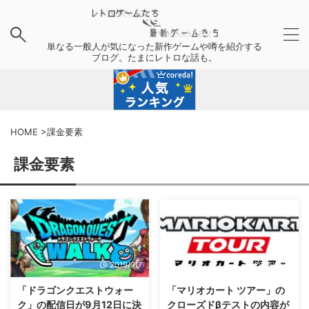
単なる一般人が気になった新作ゲームや噂を紹介する
ブログ。たまにレトロな話も。
HOME
>
課金要素
課金要素
2019/9/7
2019/5/23
「ドラゴンクエストウォー
「マリオカート ツアー」の
ク」の配信日が9月12日に決
クローズドβテストの内容が