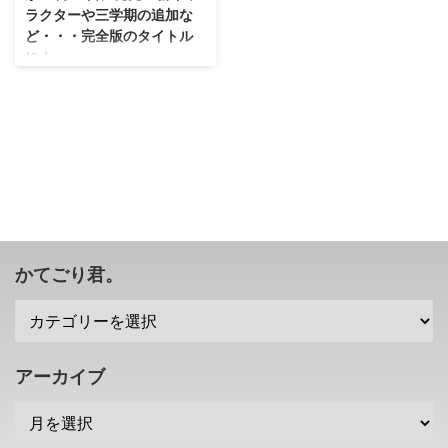
ラクターや三学期の追加な
ど・・・完全版のタイトル
に！
こっちは完全版タイトルとして発
売される事になりそうですね！
「ペルソナ5 ザ・ロイヤル」が
2019年10月31日に発売されるコ
トが発表されましたぜ( ´ ▽ ` ) 新
キャラクターや、オリジナル版で
は語られなかった三学期のシナリ
オも追加されるとのこと！ 「ペ
ルソナ5 ザ・ロイヤル」が10月
31日に発売・・・2人の新キャラ
かてごり君。
クターが追加に てなわけで、
「ペルソナ5 ザ・ロイヤル」は、
「ペルソナ5」に追加要素を実装
したタイトルとなりましたな。
発売日は2019年10月31日・・・
アーカイブ
対応プラットフォームはPS4で、
...