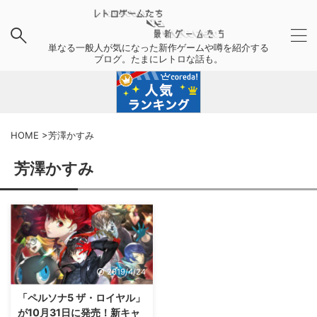
単なる一般人が気になった新作ゲームや噂を紹介する
ブログ。たまにレトロな話も。
HOME
>
芳澤かすみ
芳澤かすみ
2019/4/24
「ペルソナ5 ザ・ロイヤル」
が10月31日に発売！新キャ