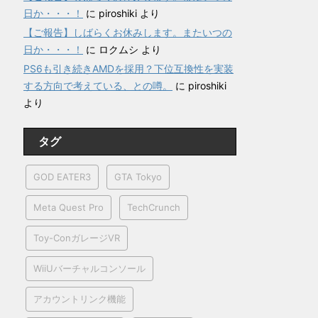
日か・・・！
に
piroshiki
より
【ご報告】しばらくお休みします。またいつの
日か・・・！
に
ロクムシ
より
PS6も引き続きAMDを採用？下位互換性を実装
する方向で考えている、との噂。
に
piroshiki
より
タグ
GOD EATER3
GTA Tokyo
Meta Quest Pro
TechCrunch
Toy-ConガレージVR
WiiUバーチャルコンソール
アカウントリンク機能