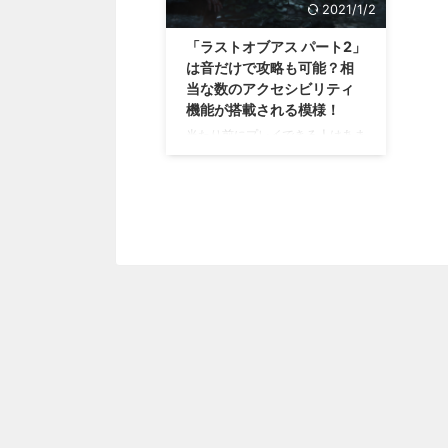
2021/1/2
「ラストオブアス パート2」
は音だけで攻略も可能？相
当な数のアクセシビリティ
機能が搭載される模様！
当たり前にプレイできる人はあま
り気にならないかもですが、障害
のある方にとってはありがたいで
しょうな(・∀・) 2020年6月19日
に発売される「ラストオブアス
パート2」ですけれども、今回も
アクセシビリティ機能 にかなり
力を入れているみたいですね！
その数、60ほどになるとか！？
アクセシビリティ機能に力を入れ
ているノーティドッグ 最近、障
害のある方もゲームを楽しんでも
らえるように、マイクロソフトさ
んやSIEさんなどは新たなコント
ローラーを開発したり、研究開発
していたり。 また、ソフト側で