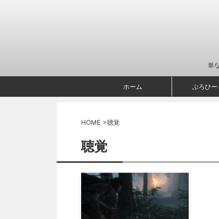
単
ホーム
ぷろひー
HOME
>
聴覚
聴覚