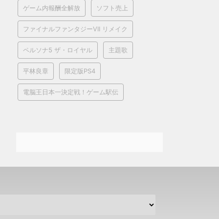
ゲーム内報酬全解放
ソフト売上
ファイナルファンタジーVII リメイク
ペルソナ5 ザ・ロイヤル
主題歌
平林良章
限定版PS4
電脳王日本一決定戦！ゲーム駅伝