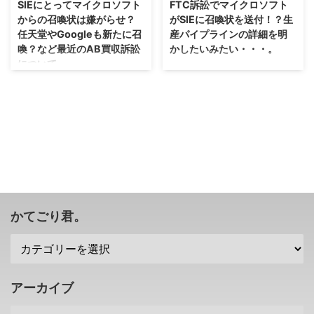
SIEにとってマイクロソフト
FTC訴訟でマイクロソフト
に買収できるまで1歩進んだわけ
中では色んな資料が提出され、そ
からの召喚状は嫌がらせ？
がSIEに召喚状を送付！？生
ですが、FTCさんも諦めていない
して一部分が公開されることがあ
任天堂やGoogleも新たに召
産パイプラインの詳細を明
みたいですぜ！？ Activision
りますよね？ 今回、資料で明ら
喚？など最近のAB買収訴訟
かしたいみたい・・・。
Blizzard買収の訴訟でマイクロソ
かになったのは XBOXの次世代機
について。
フトがFTCに勝訴 さてさて、
が既に開発されている という情
なんかめちゃくちゃややこしくな
2022年1月にActivision Blizzard
報だそうで、コードネームらしき
ってきましたな（；^ω^） 2022
更にドロドロになってきました
さんを買収するぞ！ ...
ものが記載されていたそうです
年から続くマイクロソフトさんの
な・・・これって収拾つくのかな
ね。 また、それに伴い PS6の発
Activision Blizzard買収騒動。 現
(；´∀｀) マイクロソフトさんによ
売時期 も特定されるのでは？と
在、FTCこと米国連邦取引委員会
るActivision Blizzard買収が反ト
...
さんが訴訟を起こし、その訴訟が
ラスト法（独占禁止法）に触れる
続いているところなのですが、こ
として、米国連邦取引委員会
れに対してマイクロソフトさんが
（FTC）さんが訴訟を起こした騒
SIEさんに召喚状を送付 したそう
動。 今もまだ法定でバトルして
ですぜ？ マイクロソフトさんの
いるところですけれども、以前マ
目的は、SIEさんの 生産パイプラ
イクロソフトさんが SIEさんに召
かてごり君。
インの詳細 を明かすというこ
喚状を提出した と報道されてい
と・・・SIEさんは2023年1月27
た件については、SIEさんが反論
日までに回答する必要があるみた
し 召喚状に応じる期間が延長に
いですが、どうなるかな？ マイ
なった みたいですね・・・ま
クロソフトはS ...
あ、そりゃあ反論するだろなと。
アーカイブ
そんな中、マイクロソフトさん
は、 ...