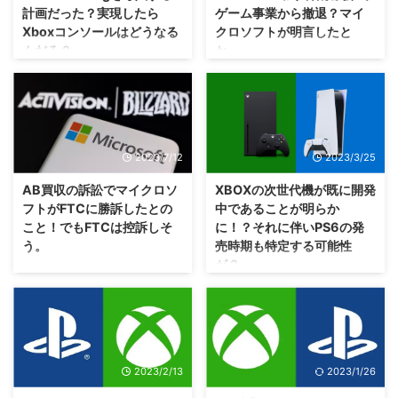
計画だった？実現したら
ゲーム事業から撤退？マイ
Xboxコンソールはどうなる
クロソフトが明言したと
んだろ？
か。
おそらく、そういうアイデアが出
企業としてみたら、予想通りに売
たというだけで実現するまでいか
上が伸びない期間が長く続くなら
ないと思いますが・・・もし実現
ば、どこかで切る決断をする必要
したらコンソールはどうなるんだ
はあるのでしょうな(；´Д｀) 現
ろ？！ 海外メディアでは、
在、マイクロソフトさんが提供し
2023/7/12
2023/3/25
Activision Blizzard買収訴訟によ
ている Xbox Game Pass という
るマイクロソフトさん 対
サブスクリプションのオンライン
AB買収の訴訟でマイクロソ
XBOXの次世代機が既に開発
FTC（米国連邦取引委員会）さん
サービスですけれども。
フトがFTCに勝訴したとの
中であることが明らか
の裁判文書が色々と話題になって
Activision Blizzard買収訴訟によ
こと！でもFTCは控訴しそ
に！？それに伴いPS6の発
いますが。 今回の話では、マイ
る、FTC（米国連邦取引委員会）
う。
売時期も特定する可能性
クロソフトさんが、 PS5にブラ
さんとの捜査公聴会の文書から、
が？
ウザ経由でXbox Cloud
こんな話をしていたことが明らか
おー、ついに大きな牙城を崩しま
Gaming（Xbox Game Pass）を
になったそうですね。 それは、
したな・・・あとは英国CMAく
今回の訴訟が問題ないとなったと
導入する ことを検討していた内
2027年度までにXbox Game
らいかな？ Activision Blizzardさ
しても、その期間に出てきた情報
容が明らかになったみたいですね
Passが十分な成果を出していな
ん買収の件で、裁判を行っていた
によって今後がややこしくなる可
（；＾ω＾） ライバル機種 ...
ければ マイクロ ...
マイクロソフトさんと米国連邦取
能性もあるのか（；^ω^） 現在も
引委員会（FTC）さんですが、
審議が続いている、マイクロソフ
2023/2/13
2023/1/26
マイクロソフトさんが勝訴 した
トさんのActivision Blizzard買収
みたいですね(・∀・) これで正式
訴訟ですけれども。 その訴訟の