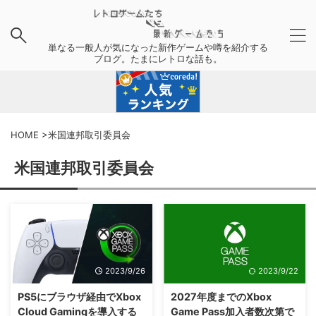
単なる一般人が気になった新作ゲームや噂を紹介する
ブログ。たまにレトロな話も。
HOME
>
米国連邦取引委員会
米国連邦取引委員会
2023/9/26
2023/9/22
PS5にブラウザ経由でXbox
2027年度までのXbox
Cloud Gamingを導入する
Game Pass加入者数次第で