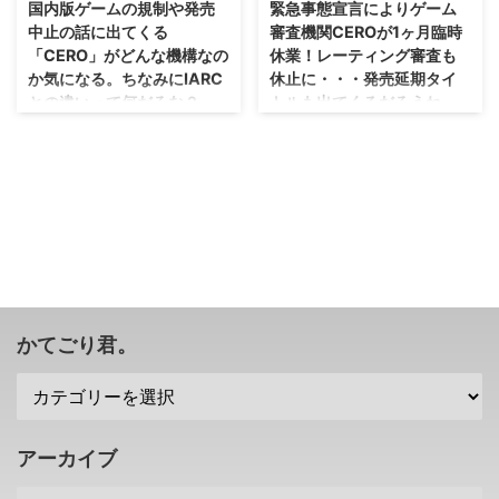
国内版ゲームの規制や発売
緊急事態宣言によりゲーム
中止の話に出てくる
審査機関CEROが1ヶ月臨時
「CERO」がどんな機構なの
休業！レーティング審査も
か気になる。ちなみにIARC
休止に・・・発売延期タイ
との違いって何だろな？
トルも出てくるだろうね。
「こういう理由だからダメ！」と
なるほどね、ここも影響してくる
いうことがユーザー側にも分かれ
のか・・・まあでも、一番は自分
ばまた違った評価になりそうだよ
の体ですから仕方がないね(；´Д
ね・・・でも、イチャモン付ける
｀) 新型コロナウイルスに関する
人は付けるか（；^ω^） 最近、
緊急事態宣言が発令され、5月6
「The Callisto Protocol（カリス
日まで 外出自粛 の要請がされま
トプロトコル）」の国内版が発売
したが。 この影響で、ゲーム審
中止になったり。 リメイク版
査機関である CERO（特定非営利
「デッドスペース（Dead
活動法人コンピュータエンターテ
Space）」がPC版だけでの発売
インメントレーティング機構）
かてごり君。
になったりしていますが・・・そ
が臨時休業することを発表しまし
こに絡んでくるのが CERO（特定
た。 ゲーム審査機関CEROが臨時
非営利活動法人コンピュータエン
休業を発表 今回の緊急事態宣言
ターテインメントレーティング機
で、今まで以上に在宅勤務に移行
構） という審査機構ですな。 何
する会社もあるでしょう。 オレ
アーカイブ
かしらのゲームにおいて「規制が
の会社も今週から在宅勤務となっ
...
たのですが・・・ ...