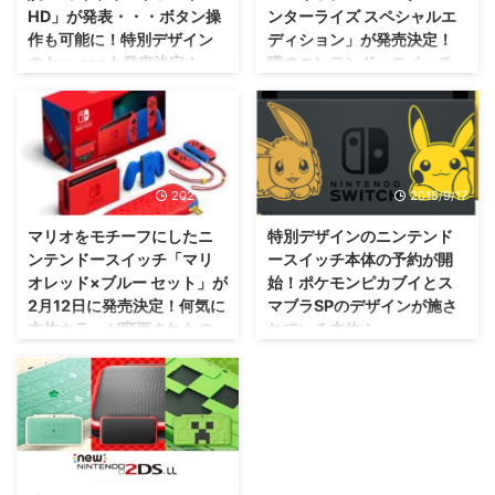
HD」が発表・・・ボタン操
ンターライズ スペシャルエ
作も可能に！特別デザイン
ディション」が発売決定！
のJoy-conも発売決定！
噂のニンテンドースイッチ
プロではなかったね(笑)
今朝のニンテンドーダイレクト、
予想や期待されていたものは少な
やっぱり普通に発売されるみたい
かったかもですが、結構新作が発
ですな(笑) 「モンスターハンター
表されたみたいですな(・∀・) て
ライズ」がニンテンドースイッチ
ことで、ニンテンドーダイレクト
で発売されるわけですが。 最近
2021/1/13
2018/9/17
で発表されたものの振り返りをし
はモンハン作品が発売される場
てみましょ。 まずはこれ・・・
合、特別デザインのゲーム機も一
マリオをモチーフにしたニ
特別デザインのニンテンド
ニンテンドースイッチ向けに
緒に発売される事が多かったです
ンテンドースイッチ「マリ
ースイッチ本体の予約が開
「ゼルダの伝説 スカイウォード
ね？ そういえば発表されていな
オレッド×ブルー セット」が
始！ポケモンピカブイとス
ソード HD」 が発売されることが
いなと思っていた方・・・ご安心
2月12日に発売決定！何気に
マブラSPのデザインが施さ
発表されましたぜ！ 「ゼルダの
あれ。 ちゃんと、特別デザイン
本体カラーが変更されたの
れている本体！
伝説 スカイウォードソードHD」
のニンテンドースイッチが発売さ
は初？
が発表 ゼルダの伝説35周年とい
れまっせ(・∀・) 「モンスターハ
これからニンテンドースイッチを
うことで、 ゼルダの伝説コレク
ンターライズ スペシャルエディ
買うつもりの人にはありがたいね
箱のカラーが元々レッドなので真
ション が発表されると予想され
ション」が発売決定 ということ
(・∀・) 特別デザインのニンテン
っ赤ですね(笑) それはさておき、
ていましたが、残念ながらそれは
で、今回は発売されないのかな？
ドースイッチが2種類発売されま
スーパーマリオブラザーズ35周
発表されなかったみた ...
と思いきや、ちゃんと用意されて
すぜ！ 予約も開始されましたの
年ということもあってか、ニンテ
2018/7/4
いた特別デザインのニンテ ...
で、気になる人は検討を。 ポケ
ンドースイッチに 「マリオレッ
ットモンスター レッツゴー！ピ
ド×ブルー セット」 という特別