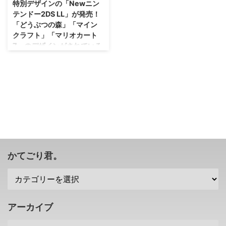
特別デザインの「Newニン
カチュウ/レッツゴー！イーブイ
デザインが発売されるみたいです
テンドー2DS LL」が発売！
の特別デザイン本体 まずは、
ね(・∀・) マリオ好きにはたまら
「どうぶつの森」「マイン
「ポケットモンスター レッツゴ
ないカラーリングかな！？ 何気
クラフト」「マリオカート
ー！ピカチュウ/レッツゴー！イ
に本体カラーも変更された「マリ
7」のデザインがされている
ーブイ」の特別デザインのニンテ
オレッド×ブルー セット」が発売
ぞー！
ンドースイッチが、ソフトが発売
決定 マリオをモチーフにしたカ
される2018年11月16日に発売さ
ラーリングの 「マリオレッド×ブ
まだまだ頑張ってもらうぞ！って
れます。 こちらの特別デザイン
ルー セット」 というニンテンド
言われていたニンテンドー3DSで
は、まずニンテンドースイッチド
ースイッチ本体が発売されるみた
すけれども、その2D版である
ッグにピカチュウとイー ...
いですね(・∀・) 発売日は 2021
「Newニンテンドー2DS LL」
年2月 ...
が、特定のタイトルが予めインス
トールされ、特別デザインを施し
発売されるみたいですね！ 本
当、クリーパーは何にでも合うな
ぁ(笑) 特別デザインの「Newニン
かてごり君。
テンドー2DS LL」・・・「どう
ぶつの森」と「マリオカート7」
デザインが2018年7月19日に発売
そろそろ終わるのではないかと言
われていたニンテンドー3DSです
アーカイブ
けれども、少なくとも、米任天堂
のレジー社長は、まだまだ諦めて