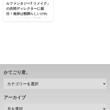
ルファンタジー7 リメイク」
の共同ディレクターに就
任！進捗は順調らしいけれ
ども、社内体制が影響して
そう？
今年中に発売されるのかも気にな
るところですな。 「ファイナル
ファンタジー7 リメイク」の求人
情報が公開されたみたいですが、
そこに、浜口直樹さんが共同ディ
レクターに就任していることが明
らかになっていましたな(・∀・)
開発は順調に進んでいるっぽいで
すけれども、どうなのかな？ 浜
かてごり君。
口直樹さんが「ファイナルファン
タジー7 リメイク」の共同ディレ
クターに就任 浜口直樹さんとい
うと、最近では「メビウスファイ
ナルファンタジー」のプロジェク
アーカイブ
トリーダーを務めていますが。
「ファイナルファンタジー7 リメ
イク」の開発リーダー ...