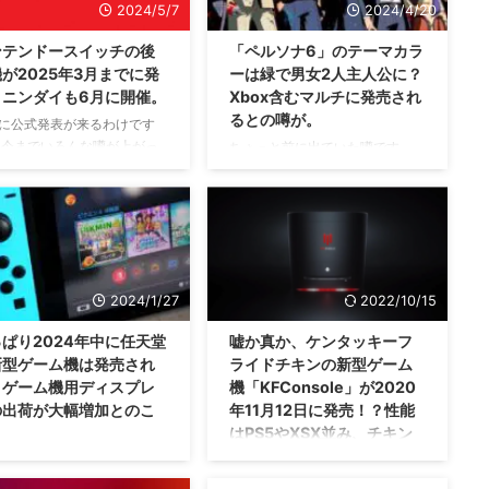
2024/5/7
2024/4/20
ンテンドースイッチの後
「ペルソナ6」のテーマカラ
が2025年3月までに発
ーは緑で男女2人主人公に？
！ニンダイも6月に開催。
Xbox含むマルチに発売され
るとの噂が。
に公式発表が来るわけです
 今までいろんな噂が上がっ
ちょっと前に出ていた噂です
た、任天堂さんの 新型ゲー
が・・・2024年内に正式発表さ
 の存在ですが、任天堂さん
れるかな？ 発表が期待されてい
ニンテンドースイッチの後継
るシリーズ最新作 「ペルソナ6」
の情報を、2024年度中に発表
ですが、テーマカラーが 緑 にな
ことを告知しました😊 2024
るということ・・・そして 2人主
中なので、2025年3月までに
人公でストーリーが進む といっ
表されることになります。
たリーク情報が出ていましたな🤔
2024/1/27
2022/10/15
みに、そこではニンテンドー
システム的にもマンネリ化してい
ぱり2024年中に任天堂
嘘か真か、ケンタッキーフ
ッチ後継機の情報は出ないと
ますし、なにか新しい動きがある
新型ゲーム機は発売され
ライドチキンの新型ゲーム
とですが、 ニンテンドーダ
のか気になりますな。 「ペルソ
？ゲーム機用ディスプレ
機「KFConsole」が2020
クト も2024年6月に実施す
ナ6」のテーマカラーは「緑」？
のことですよ！ ニンテンド
の出荷が大幅増加とのこ
年11月12日に発売！？性能
ストーリーテーマは「白と黒」
イッチの後継機が2025年3月
2021年に開催された「PERSONA
。
はPS5やXSX並み、チキン
に発表 開発キットが出 ...
25th Anniversary YEAR」という
を焼くことも可能とか？？
おなじみな方の記事ではあり
イベン ...
が・・・2024年に発売する
どこを目指しているんだろ