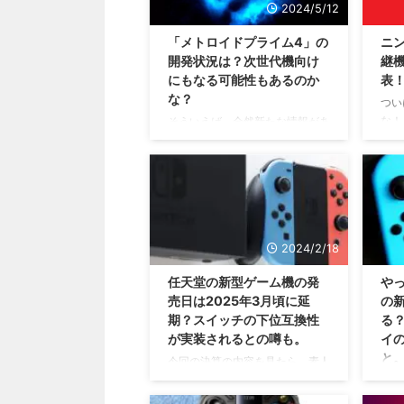
2024/5/12
「メトロイドプライム4」の
ニ
開発状況は？次世代機向け
継機
にもなる可能性もあるのか
表
な？
つい
な！
そういえば、全然新たな情報があ
てい
りませんでしたね・・・🤔 2019
ム機
年に開発が仕切り直しとなった
が 
「メトロイドプライム4」 ですけ
機 
れども、その開発状況の続報がな
する
いまま ニンテンドースイッチの
年度
後継機 が任天堂さんから発表さ
は発
れたもんだから、開発中止になっ
2024/2/18
ちな
た？とかいろんな憶測が出ている
任天堂の新型ゲーム機の発
やっ
スイ
みたいですね。 期待したいとこ
売日は2025年3月頃に延
の
のこ
ろは、2024年6月のニンテンドー
期？スイッチの下位互換性
る
イレ
ダイレクト。 まずはここで発表
ると
が実装されるとの噂も。
イ
されるかどうかですかな・・・
ース
😅 開発が再スタートとなった
と
今回の決算の内容を見たら、素人
まで
「メトロイドプライム4」 2017年
目でみても2024年に発売されな
毎度
のE3で発表され ...
そうと思いますよね😅 「2024年
ます