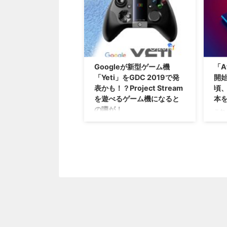
内に任天堂さんの新型ゲーム機が
にし
発売されるのでは？」という噂が
ても
2022年後半頃から続いていまし
あっ
たが・・・今回複数の海外メディ
🤔
アが 2025年3月頃に延期した と
2019/2/24
発売
いう報道をしたそうですな。 ま
任天
Googleが新型ゲーム機
「A
た、別の噂では、任天堂さんの新
在で
「Yeti」をGDC 2019で発
開始
型ゲーム機では ニンテンドース
Blo
表かも！？Project Stream
頃、
イッチの下位互換性が実装される
に発
を遊べるゲーム機になると
本
という情報も出ているようです。
すね
まだ噂なので鵜呑みにする事はで
の噂が！
レイ
これ
きませんが、下位互換性は本当に
増加
てい
これが本当だったら、新たな戦国
実装されたらありがたいです ...
ゲー
な・
時代が始まりそうですな(笑) ゲー
です
いだ
ム市場に参入する動きを見せてい
...
して
るGoogleさんですけれども、も
VC
しかしたら新型ゲーム機を開発し
受付
ているとの噂が出ていますぜ！？
なん
その名も・・・「Yeti（イエテ
で見
ィ）」！ 最近発表された、
「A
Project Streamというサービス さ
格は
て、ゲーム市場に本格的に参入す
ら
るような話をしていたGoogleさ