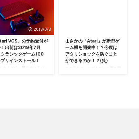
ても2025年に発売するにし
う・・・(笑) ケンタッキーフライ
、そろそろ何かしらの動きが
ドチキンのゲーム部門であるKFC
てもおかしくはないですよね
Gamingさんが、 KFConsole と
 いろんなところで「2024年に
いう新型ゲーム機を発売すること
2018/6/3
2017/7/3
される！」と期待されている
を予告したみたいですぜ！？ チ
堂さんの新型ゲーム機 の存
キンも焼くことができる新型ゲー
tari VCS」の予約受付が
まさかの「Atari」が新型ゲ
すが、海外メディアの
ム機「KFConsole」が発表 とい
！出荷は2019年7月
ーム機を開発中！？今度は
ombergさんが改めて2024年
うことで、何がどうなってここに
クラシックゲーム100
アタリショックを防ぐこと
売されると報道したみたいで
たどり着いたのかわかりませんが
をプリインストール！
ができるのか！？(笑)
。 ゲーム機用液晶ディスプ
(笑) KFC Gamingさんが新型ゲー
の出荷が大幅に増加し、その
ム機である「KFConsole」を発表
もある意味、最近盛り上がっ
この流れで、セガもゲーム機を開
分がすべて任天堂さんの新型
しました・・・それがこれ。
る復刻版みたいなものか
発してくれてもいいのよ？(笑) む
ム機に使われる・・・らしい
https://twitter.com/kfcgaming/st
・・一応新作も楽しめるみた
かーしむかし、アメリカにて
。 とりあえず、液晶ディス
atus/12 ...
けれども(・∀・) Atariが開発
「Atari2600(VCS)」というゲー
いる新型ゲーム機「Atari
ム機が発売されたそうじゃ。 そ
S」ですが、Indiegogoで予約
んなAtariさんから、まさかの新
が開始されたみたいですね！
型ゲーム機が登場するかもしれま
かコントローラ・・・どこか
せんぜ！？ →gamespark様 その
たことがあるなぁ(笑)
前にAtariって何者？ 今の人は
tari VCS」の予約が開始、価
Atariというゲーム機があったこ
199ドル（約2万1800円）か
とも知らないと思いますが・・・
ファミコンが発売された時期より