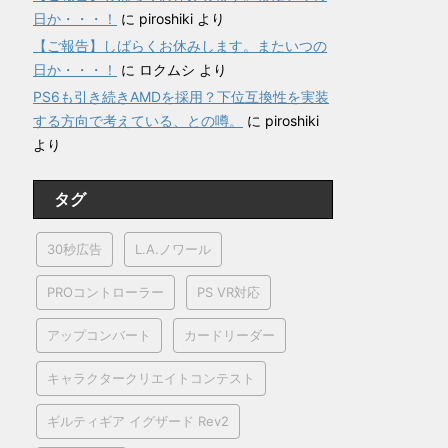
日か・・・！
に
piroshiki
より
【ご報告】しばらくお休みします。またいつの
日か・・・！
に
ロクムシ
より
PS6も引き続きAMDを採用？下位互換性を実装
する方向で考えている、との噂。
に
piroshiki
より
タグ
30秒広告
L.A.ノワール
PROコントローラー
PS VR対応
アップコンバート
カードリーダー
キャラクタークリエイトコンテスト
ギルティギア イグザード Rev2