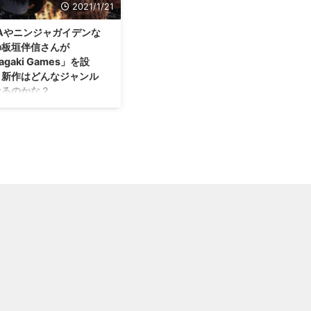
2021/1/21
OAやニンジャガイデンな
の板垣伴信さんが
tagaki Games」を設
！新作はどんなジャンル
なるのかな？
はどんなジャンルになるのか
なるところ・・・。 DOAシ
ズやニンジャガイデンシリー
どを生み出した板垣伴信さん
tagaki Games(板垣ゲームズ)
う新会社を設立したみたいで
 ･`ω･´) DOAやニンジャガイ
などを生み出した板垣伴信さ
は？ 写真だけ見ると、「ロ
ーの人かな？」と思う人が多
もしれませんが(笑) この板垣
さんという方は、もともと当
テクモ・・・現コーエーテク
ームスに所属していたゲーム
エイターさんでした。 今も