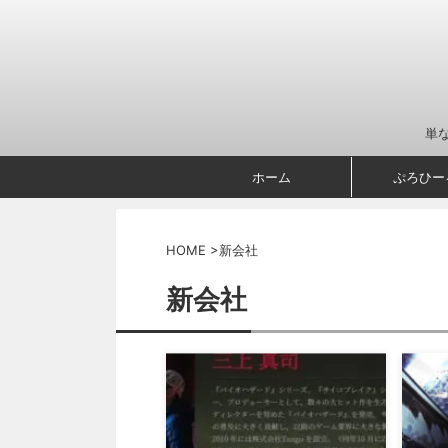
単
ホーム
ぷろひー
HOME
>
新会社
新会社