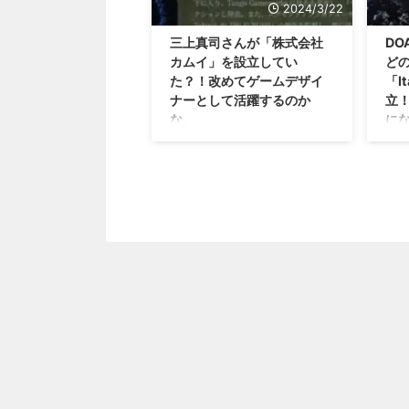
2024/3/22
三上真司さんが「株式会社
D
カムイ」を設立してい
ど
た？！改めてゲームデザイ
「I
ナーとして活躍するのか
立
な。
に
また新しいサバイバルアクション
新作
が生まれたりして🤔？ 2023年に
気に
Tango Gameworksさんから退職
リー
したゲームデザイナー 三上真司
ズな
さん ですけれども、今回
が I
「Shadows of the Damned:
とい
Hella Remastered」公式サイト
すな(
のクリエイター紹介にて 株式会
デン
社カムイ という新会社を設立し
んと
ていたことが明らかになりまし
ッカ
た！ まだどのようなことをやっ
いか
ていくのか詳細は分かりません
伴信
が、改めて 自分の考えるゲーム
時の
を作る という形で活躍するのか
モゲ
もしれませんね😊 三 ...
クリ