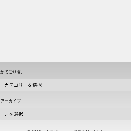
かてごり君。
アーカイブ