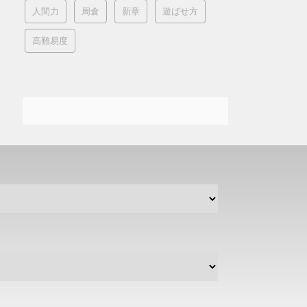
人間力
周倉
新章
遊ばせ方
高難易度