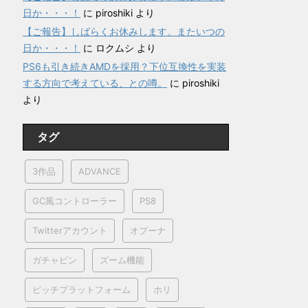
日か・・・！
に
piroshiki
より
【ご報告】しばらくお休みします。またいつの
日か・・・！
に
ロクムシ
より
PS6も引き続きAMDを採用？下位互換性を実装
する方向で考えている、との噂。
に
piroshiki
より
タグ
3作品
ADVANCE
GC風コントローラー
PS8
Twitterアカウント
オプーナ
ガチャピン
ズーム機能
ピッチプラットフォーム
ホリ