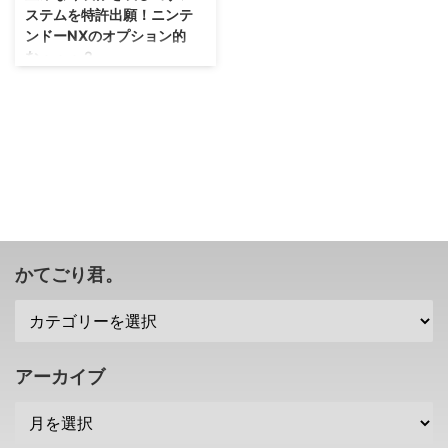
ステムを特許出願！ニンテ
ンドーNXのオプション的
な・・・？
まあ、それよりも何よりも、ニン
テンドーNXの情報を早く公開し
てほしいんですけれどもね（；
^ω^） 本当に10月には発表され
るのかどうか・・・あまり長引か
せると、思っていた機種と違った
ときにヤバそう・・・。 それは
さておき、任天堂さんが新たにこ
んな特許を出願していたみたいで
すぜ！？ →Engadget Japanese
かてごり君。
様 任天堂がデコボコの壁にも歪
みなく映像を映し出すシステムを
特許出願 ということで、任天堂
さんが新たに特許出願したもの
は、簡単に言うと、 デコボコの
アーカイブ
壁にも歪みなく映像を映し出すシ
ステム という ...