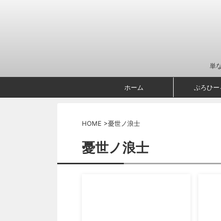
単
ホーム
ぷろひー
HOME
>
憂世ノ浪士
憂世ノ浪士