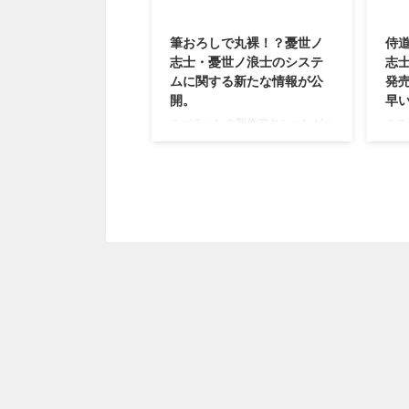
2014/12/8
筆おろしで丸裸！？憂世ノ
侍
志士・憂世ノ浪士のシステ
志
ムに関する新たな情報が公
発売
開。
早い
スパチュンの新作アクションゲー
この
ム、 憂世ノ志士(PS3)・憂世ノ浪
ぞの
士(PSVita)が来年発売されます
イク
が。 侍道とはまた違った楽しさ
ョン
がありそうですよ？ アクション
志士
性は元より、カスタマイズ、 そ
が決
してイヤラシイ要素もパワーアッ
い雰
プしているみたいです。 そんな
作、
憂世ノ志士と憂世ノ浪士の情報が
が・
公開となりました。 →公式サイ
に発
ト 憂世ノ志士・憂世ノ浪士の戦
公式
闘システムについて 敵を打ち上
「憂
げて空中コンボを！ 今作は侍道
の憂
みたいにただ斬りつけるだけでは
日は
ないみたいですね。 例えば「打
ます
ち上げ」という要素があるのです
トで