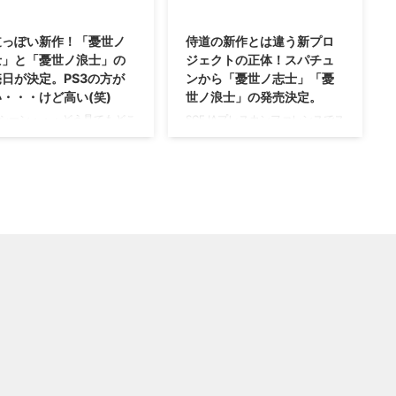
2014/10/29
2014/9/29
道っぽい新作！「憂世ノ
侍道の新作とは違う新プロ
士」と「憂世ノ浪士」の
ジェクトの正体！スパチュ
日が決定。PS3の方が
ンから「憂世ノ志士」「憂
・・・けど高い(笑)
世ノ浪士」の発売決定。
シーン・・・どう見てもどこ
SCEJAプレスカンファレンスでス
悪・即・斬ですよね(笑) スパ
パイク・チュンソフトが発表して
・チュンソフトの新作アクシ
いましたが、 「侍道の新作」が
アドベンチャー、 「憂世ノ
出るのではと言われていました
」と「憂世ノ浪士」の発売日
し、オレも紹介しちゃいました
まったそうです。 侍道っぽ
が。 でもよくよく画像見たらイ
囲気と面白さが期待できる今
コールではないんですよね(笑) そ
 PS3とPSVitaで発売されます
のため新たなプロジェクトは侍道
・・ 若干PS3版のほうが早め
の新作とはまた違うゲームでし
売されるみたいですよ？ →
た。 でもこれはこれで面白そう
サイト 「憂世ノ志士」と
ですよ！？ →公式サイト スパチ
世ノ浪士」の発売日 まずPS3
ュン新作 「憂世ノ志士」「憂世
世ノ志士・・・こちらの発売
ノ浪士」 はい、この勝手に侍道
 2015年1月29日 に発売され
の新作だと思っていた新たなプロ
。 価格は7,800円とPS3ソフ
ジェクトは、 「憂世ノ志士」
ありながら結構高めな ...
「憂世ノ浪士」というタイトルの