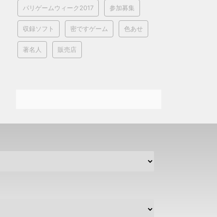
パリゲームウィーク2017
参加募集
収録ソフト
密ですゲーム
色あせ
著名人
販売店