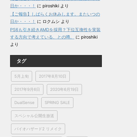
日か・・・！
に
piroshiki
より
【ご報告】しばらくお休みします。またいつの
日か・・・！
に
ロクムシ
より
PS6も引き続きAMDを採用？下位互換性を実装
する方向で考えている、との噂。
に
piroshiki
より
タグ
5月上旬
2017年8月10日
2017年9月6日
2020年6月19日
DualSense
SPRING SALE
スペシャル公開生放送
バイオハザード2 リメイク