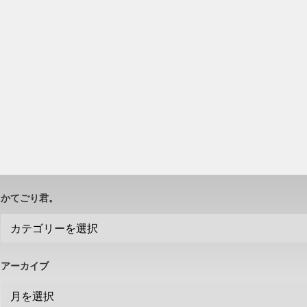
かてごり君。
アーカイブ