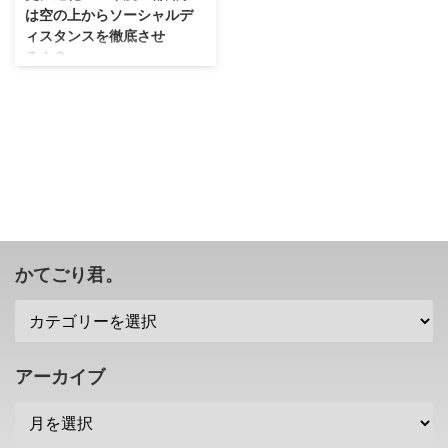
は空の上からソーシャルデ
ィスタンスを徹底させ
る！？
とある車メーカーの社長の件とい
い、なんでもゲーム化しちゃうん
ですな（；＾ω＾） 先週、 密で
すゲーム なんていうものが話題
になっていましたが。 その話題
となっている「密ですゲーム」に
影響を受けて、別の方が3Dゲー
ム化しているみたいですぜ？ 作
者も予想外に話題となった「密で
すゲーム」ってなんぞや？ 全国
かてごり君。
に緊急事態宣言が出され、基本的
には外出自粛の状態だと思います
が。 そんな中でも会社に行った
り、病院に行ったり、はたまた、
そんなの気にせずに遊びに行く人
アーカイブ
もいるでしょう。 まあ、「どう
でもいいぜ！」という気持ちで ...