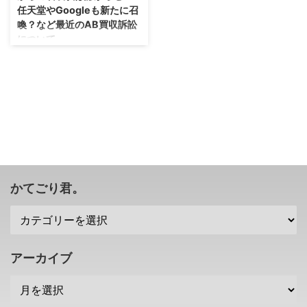
任天堂やGoogleも新たに召
喚？など最近のAB買収訴訟
について。
更にドロドロになってきました
な・・・これって収拾つくのかな
(；´∀｀) マイクロソフトさんによ
るActivision Blizzard買収が反ト
ラスト法（独占禁止法）に触れる
として、米国連邦取引委員会
（FTC）さんが訴訟を起こした騒
動。 今もまだ法定でバトルして
いるところですけれども、以前マ
イクロソフトさんが SIEさんに召
かてごり君。
喚状を提出した と報道されてい
た件については、SIEさんが反論
し 召喚状に応じる期間が延長に
なった みたいですね・・・ま
あ、そりゃあ反論するだろなと。
アーカイブ
そんな中、マイクロソフトさん
は、 ...