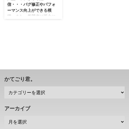
信・・・バグ修正やパフォ
ーマンス向上ができる模
様。また、希望者は返金に
応じるとか！？
ローンチで購入した人は残念な思
いをしていたと思いますが、来年
あたりにやっと当たり前にプレイ
できる日が来るみたいですぜ？
色々と炎上している「サイバーパ
ンク2077」ですけれども、その
炎上している問題に対してCD
PROJEKT REDさんが謝罪をした
みたいですな（；^ω^） 今後、問
かてごり君。
題の修正を行っていくほか、 返
金 にも対応するみたいですぜ？
「サイバーパンク2077」の大型
パッチが2021年頭に配信 メディ
アのメタスコアではかなりの高評
アーカイブ
価となっていた「サイバーパンク
2077」ですけれども。 蓋を開け
てみ ...