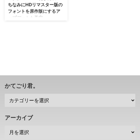
ちなみにHDリマスター版の
フォントを原作版にするア
ップデートも予定。
FF9は海外でアニメ化されますけ
れども、スクエニさんはアニメ化
に力を入れていくのかな（；
^ω^）？ 先日、HDリマスター版
が発売された 「聖剣伝説 レジェ
ンドオブマナ」 ですけれども、
まさかの アニメ化 が発表されま
したな(・∀・) こちらは、日本で
も見ることができるアニメになり
そうですね！ ちなみに、HDリマ
かてごり君。
スター版「聖剣伝説 レジェンド
オブマナ」のほうでも、ファン待
望？のアップデートを予定してい
るそうですよ？ 「聖剣伝説 レジ
ェンドオブマナ」のアニメ化が決
アーカイブ
定 まずは「聖剣伝説 レジェンド
オブマナ」のア ...