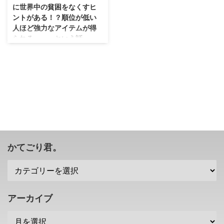
に世界中の貧困をなくすヒ
ントがある！？順位が低い
人ほど強力なアイテムが得
られる・・・という話。
こういうところに気がついて、
色々と考えるっていうのが面白い
よね・・・多分、頭のお硬い人は
見向きもしないでしょうし(・
∀・) 全世界で人気の任天堂さん
の 「マリオカート」 というゲー
ムですけれども、ボストン大学の
とある助教授の論文になったみた
いですね。 その論文には、 世界
中の貧困をなくすヒント が「マ
かてごり君。
リオカート」にあるとか！？ マ
リオカートは、順位が低い人ほど
強力なアイテムが手に入りやすい
今更「マリオカート」のルールを
説明しなくても大体の人が分かる
アーカイブ
と思いますが（；^ω^） 「マリオ
カート」って、カートを ...