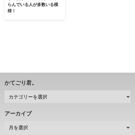
らんでいる人が多数いる模
様！
最近忙しすぎてゲームが出来てい
ませんが・・・Twitterを見てい
ると、ここに来て PSPのバッテ
リー が話題になっていましたな(
ﾟДﾟ) もしPSPを持っている人で
放置している人・・・気をつけた
ほうがいいかも？ PSPのバッテ
リーが膨らむ問題が多発？ 空き
時間にTwitterを眺めていたとき
に、結構の人が PSP に関するツ
イートをしていましたが。 なん
かてごり君。
で今になってPSPなんだろう？と
思っていたら バッテリーが膨ら
む 問題が多発しているみたいで
すね(；´∀｀) ことの発端はこちら
の方のツイート。 ht ...
アーカイブ