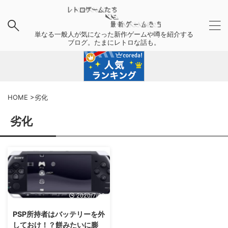
単なる一般人が気になった新作ゲームや噂を紹介する
ブログ。たまにレトロな話も。
HOME
>
劣化
劣化
2020/7/26
PSP所持者はバッテリーを外
しておけ！？餅みたいに膨