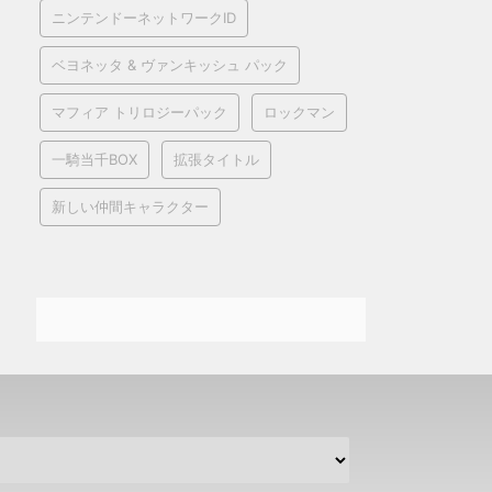
ニンテンドーネットワークID
ベヨネッタ & ヴァンキッシュ パック
マフィア トリロジーパック
ロックマン
一騎当千BOX
拡張タイトル
新しい仲間キャラクター