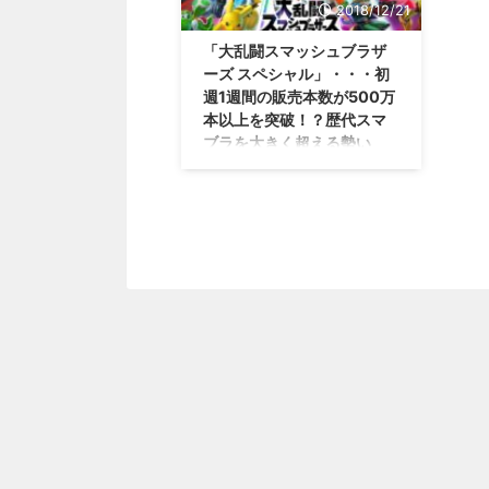
2018/12/21
「大乱闘スマッシュブラザ
ーズ スペシャル」・・・初
週1週間の販売本数が500万
本以上を突破！？歴代スマ
ブラを大きく超える勢い
に！
これってマジ情報なの・・・！？
発売3日間で123.8万本売れたと言
われていた「大乱闘スマッシュブ
ラザーズ スペシャル」ですが、
初週1週間の販売本数が 500万本
以上 突破したみたいですな！ 歴
代スマブラなんて霞むくらいの勢
いですな（；＾ω＾） 「大乱闘ス
マッシュブラザーズ スペシャ
ル」が初週販売本数500万本以上
の売り上げ
https://youtu.be/YbExkKjoskc
2018年12月7日に発売された「大
乱闘スマッシュブラザーズ スペ