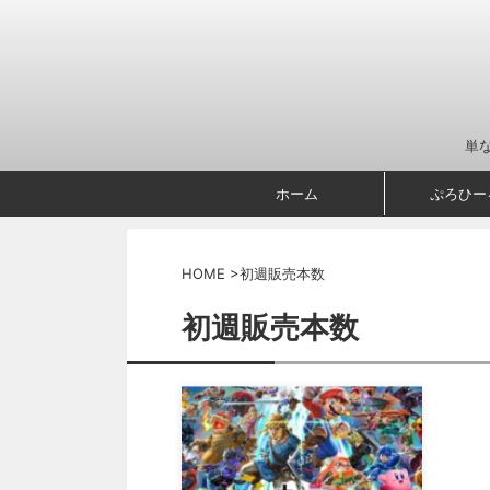
単
ホーム
ぷろひー
HOME
>
初週販売本数
初週販売本数