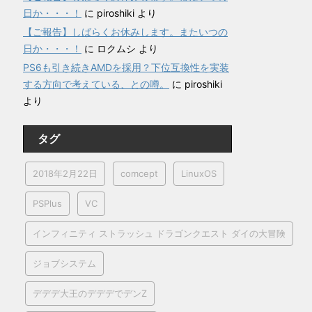
日か・・・！
に
piroshiki
より
【ご報告】しばらくお休みします。またいつの
日か・・・！
に
ロクムシ
より
PS6も引き続きAMDを採用？下位互換性を実装
する方向で考えている、との噂。
に
piroshiki
より
タグ
2018年2月22日
comcept
LinuxOS
PSPlus
VC
インフィニティ ストラッシュ ドラゴンクエスト ダイの大冒険
ジョブシステム
デデデ大王のデデデでデンZ