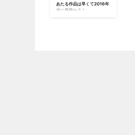
あたる作品は早くて2016年
具合。 熱が原因だ！ということ
→ニ
末に発売か？！
で、頑張って冷やしている人もい
ト 
るみたいですが、それについて、
不具
9月24日に発売された「うたわれ
元任天堂の社員だった人がこんな
20
るもの 偽りの仮面」ですけれど
考察をしていましたぜ(ﾟДﾟ) ま
てい
も、発売されて5日で早くも10万
あ、こちらもあく ...
ドー
本達成したそうです。 これ系の
ゲームで10万本売れるって結構な
ことですよね！？ それだけファ
ンの人が待っていたということで
しょう(・∀・) そんな「うたわれ
るもの 偽りの仮面」のアップデ
ートが配信・・・更に、続編につ
いての情報がチラッと公開されて
いましたぜ！ →「うたわれるも
の 偽りの仮面」公式サイト 「う
たわれるもの 偽りの仮面」のア
ップデートが今日から配信 絶賛
発売中の「うたわれるもの 偽り
の仮面」ですけれど ...