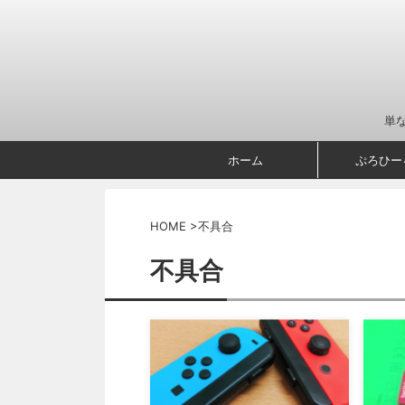
単
ホーム
ぷろひー
HOME
>
不具合
不具合