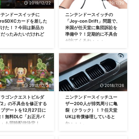
2019/12/22
2019/7/20
ンテンドースイッチに
ニンテンドースイッチの
croSDXCカードを差した
「Joy-con Drift」問題で、
溶けた！？今回は新品カ
米国が任天堂に集団訴訟を
ドだったみたいだけれど
準備中？！定期的に不具合
。
が出てくるね・・・。
前にもそんな話が出ていたけ
オレはニンテンドースイッチをガ
も、今回は何が問題なのか
ンガンプレイしていないからか、
 海外にて、ブラックフライ
まだ不具合という不具合に出会っ
で購入したmicroSDXCカード
ていませんが。 最近、海外では
ンテンドースイッチに差して
「Joy-con Drift」 という問題が
を入れた際 溶ける という問
話題になっていますよね？ この
2018/12/26
2018/7/26
起きたみたいですぜ！？ ニ
「Joy-con Drift」に対して、米国
ンドースイッチでmicroSDXC
が任天堂さんに集団訴訟する動き
ドラゴンクエストビルダ
ニンテンドースイッチユー
ドを差したら溶けた ニンテ
を見せているそうですぜ？！ ニ
ズ2」の不具合を修正する
ザー200人が排気周りに亀
ースイッチでは、パッケージ
ンテンドースイッチの「Joy-con
プデートを12月27日に
裂（クラック）！？任天堂
りもダウンロード版の購入が
Drift」問題ってなんぞや ニンテ
！無料DLC「お正月パ
UKは有償修理していると
みたいですよね。 持ち歩く
ンドースイッチが発売されてか
ク」も同時配信決定！
か・・・。
ゲームカードも一緒に持ち歩
ら、Joy-conの接続が途切れると
が面倒っていう人や、インデ
か。 熱によって本体が歪むと
は遅れてプレイする予定なの
オレはまだ問題ないけれど
タイトルなどはダウンロード
か、ブルースクリーンエラーが出
だ大丈夫ですが・・・「ドラ
も・・・こういうことに悩んでい