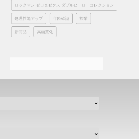
ロックマン ゼロ＆ゼクス ダブルヒーローコレクション
処理性能アップ
年齢確認
授業
新商品
高画質化