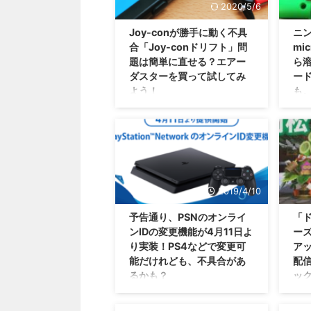
2020/5/6
Joy-conが勝手に動く不具
ニ
合「Joy-conドリフト」問
mi
題は簡単に直せる？エアー
ら
ダスターを買って試してみ
ー
よう！
も
オレもあつ森をプレイしてからこ
数年
の問題に悩まされたな・・・新し
れど
く買ったけれども(；´∀｀) ニン
な？
テンドースイッチでは、発売され
デー
たときから色々な不具合報告がさ
をニ
れていますが、中でもずーっと言
電源
2019/4/10
われているのが、 Joy-conドリフ
題が
ト の問題ですよね。 これ・・・
ンテ
予告通り、PSNのオンライ
「
簡単な方法で直った方がいたみた
カー
ンIDの変更機能が4月11日よ
ー
いですぜ！？ Joy-conが勝手に動
ンド
り実装！PS4などで変更可
アッ
くJoy-conドリフト問題 まあ、ど
版よ
能だけれども、不具合があ
配信
んなゲーム機でも不具合は発生し
好調
るかも？
ッ
てしまうものですが。 ニンテン
のに
ドースイッチは、ブルースクリー
くの
変なIDを設定して悩んでいた
オレ
ンや熱暴走などの不具合が報告さ
ィー
人・・・ついに解決できますぜ
でま