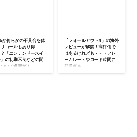
か販売されていなかったりし
てくるとか、い ...
クエストビルダーズ2」に結
る人は日本でもいるんだろうな
らね。 ...
不具合があるみたいですね
(；・∀・) ニンテンドースイッチ
´∀｀) ということで、全然進
というと、排熱に関する問題が発
い！っていう人も出ていると
売されたときから話題になってい
2017/3/13
2015/11/9
ますが、その不具合を修正す
ますが、海外では 亀裂（クラッ
ップデートを12月27日に配
ク） が大きな問題になっている
0％が何らかの不具合を体
「フォールアウト4」の海外
るみたいです！ 待っていた
みたいですね。 やっぱり日本で
？リコールもあり得
レビューが解禁！高評価で
しっかりアップデートをしま
もあるのかな？ ニンテンドース
？？「ニンテンドースイ
はあるけれども・・・フレ
う。 「ドラゴンクエストビ
イッチユーザー200人が排気口に
チ」の初期不良などの問
ームレートやロード時間に
ーズ2」の不具合を修正する
亀裂（クラック） Nintendo Life
について進展が！
問題点も。
プデートを12月27日に配信
という海外の任天堂専用サイトが
s://youtu.be/8uqDP65wgDo
あるそうで、そのNintendo Life
でにはなかった精密機器です
海外では11月10日に発売される
18年12月20日に発売された
さんが独自調査を行った結果、
、色々問題が出てくるのは仕
「フォールアウト4」・・・ちゃ
ラゴンクエストビ ...
1000人の20％が、ニンテンドー
ないのかもしれません
んとSteamも海外版「フォールア
スイ ...
・・任天堂さんにしてはちょ
ウト4」は10日からプレイできま
粗末ですね:(；ﾞﾟ'ωﾟ'):、
す。 なので英語は問題ないとか
テンドースイッチの初期不良
MODでなんとかしてもいいって
具合に関する問題について、
いう人だったら、早速プレイする
情報が出ていたのでサラッと
事ができますぜ(ﾟ∀ﾟ) そんな「フ
めてみます。 これから買お
ォールアウト4」の海外レビュー
な？って思っていた人は、確
が解禁となりましたのでご紹介！
てみたほうがいいかもね！
→「フォールアウト4」公式サイ