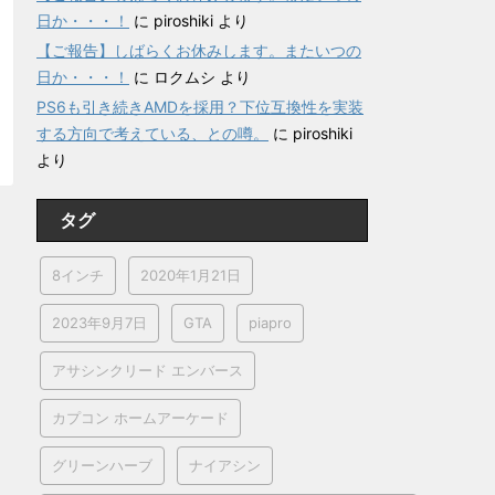
日か・・・！
に
piroshiki
より
【ご報告】しばらくお休みします。またいつの
日か・・・！
に
ロクムシ
より
PS6も引き続きAMDを採用？下位互換性を実装
する方向で考えている、との噂。
に
piroshiki
より
タグ
8インチ
2020年1月21日
2023年9月7日
GTA
piapro
アサシンクリード エンバース
カプコン ホームアーケード
グリーンハーブ
ナイアシン