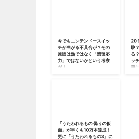
れていますよね？ 中でも、結構
版し
(笑) PSNのオンラインIDの変更機
ゴン
...
ますか
能が、2019年4月11日より実装さ
構な
れます( ´ ▽ ` ) ただし、問題はあ
(；
りそうなので、それでも直した
めな
2017/8/19
い！っていう人は、利用しましょ
思い
う。 PSNのオンラインIDの変更
るア
今でもニンテンドースイッ
2
機能が4月11日より実装 去年の10
信す
チが曲がる不具合が？その
験
月ぐらいに予告されていた、PSN
人は
原因は熱ではなく「残留応
る
のオンラインID変更機能。 先にβ
しょ
力」ではないかという考察
ッ
テストなどが行われていました
ルダ
が！
題
が、それがついに、2019年4月11
アッ
日から正式に開始となります( ´
http
日本では売り切れ続出、海外でも
今ま
▽ ` ) このPSNのオンラインIDの
20
いい感じに売れているニンテンド
から
変更機 ...
「ド
ースイッチという新たなゲーム
方が
機。 つい先月、海外では販売台
が・
数がPS4やXBOXONEを上回った
っとお
と話題になりましたが・・・それ
ニン
2015/9/29
と同時に、Twitterなどで、ニン
や不
テンドースイッチの不具合もチラ
色々
「うたわれるもの 偽りの仮
ホラと公開されていますよね？
まと
面」が早くも10万本達成！
今でも話題に上がるのは、ニンテ
うか
更に「うたわれるもの3」に
ンドースイッチが曲がるという不
認し