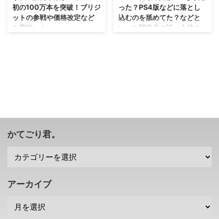
初の100万本を突破！ブリジ
った？PS4版などに落とし
ットの参戦や価格改定など
込むのを舐めてた？などと
も実施へ！
いった開発者の話。今後の
ロードマップも発表された
グラフィック面の強化だけではな
ね！
く、幅広い層に向けた宣伝も効果
があったんでしょうね(・∀・) GG
本当、ストーリーは相当面白いん
シリーズ最新作である 「ギルテ
ですけれどもね・・・勿体ないと
ィギア ストライヴ」 の全世界累
いうかなんというか（；^ω^）
計販売本数が 100万本 を突破し
色々あって騒がれている「サイバ
たそうですな！ また、新規プレ
ーパンク2077」ですけれども、
イアブルキャラクターである ブ
開発者さんたちの話が公開されて
リジット が今日から配信・・・
いるみたいですね。 ちなみに、
更に、ダウンロード版の価格改定
今後の動き方に関する ロードマ
かてごり君。
も行われましたぜ！ 「ギルティ
ップ も発表されましたな！ 「サ
ギア ストライヴ」の出荷本数が
イバーパンク2077」は2016年前
シリーズ初の100万本を突破 さ
で開発できず、2022年発売予定
て、まずはアークシステムワーク
だった？ 発売された今になって
スさんの快挙をご紹介。 2021年
は、何を言っても言い訳に感じる
アーカイブ
6月に発売された「ギルティギア
のかもしれませんが(笑) とりあえ
ストライヴ ...
ず、PC版もPS4などの家庭用版
も「サイバーパンク2077」には
結構なバ ...