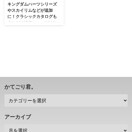
キングダムハーツシリーズ
やスカイリムなどが追加
に！クラシックカタログも
少しだけ追加・・・だけれ
ども？
少しずつ充実してきましたが、や
っぱりPS4、PS5タイトルのほう
が充実させやすいんでしょうね
（；^ω^） PS Plusのエクスト
ラ、プレミアムのプランで楽しむ
ことができる ゲームカタログ で
すが、今回キングダムハーツシリ
ーズやスカイリムなどの人気作が
追加になるみたいですね！ クラ
かてごり君。
シックカタログにも数本追加され
ましたが・・・それよりもゲーム
カタログのほうが充実してきてい
ますね。 PS Plusのゲームカタロ
グにキングダムハーツシリーズな
アーカイブ
どが追加に さて、まずはPS Plus
エクストラ、PS Plus プ ...