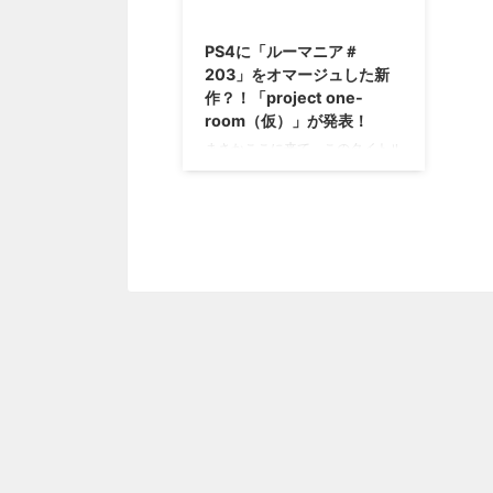
2017/9/22
PS4に「ルーマニア＃
203」をオマージュした新
作？！「project one-
room（仮）」が発表！
まさかここに来て、このタイトル
が出て来るとは思わなかった(笑)
2000年にドリームキャストで発
売された「ルーマニア＃203」と
いうタイトル。 その「ルーマニ
ア＃203」をオマージュした新作
「project one-room（仮）」 が
PS4向けに開発されていることが
発表されましたぜ(ﾟ∀ﾟ) 「ルーマ
ニア＃203」をオマージュした新
作「project one-room（仮）」
https://www.youtube.com/watch
?v=WulBzG45ytg 知らない人は知
らないであろう「ルーマニ ...