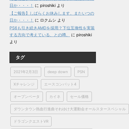
日か・・・！
に
piroshiki
より
【ご報告】しばらくお休みします。またいつの
日か・・・！
に
ロクムシ
より
PS6も引き続きAMDを採用？下位互換性を実装
する方向で考えている、との噂。
に
piroshiki
より
タグ
2021年2月3日
deep down
PSN
Xチャレンジ
エースコンバット4
オープンベータ
カイネ
セール価格
ダウンタウン熱血行進曲それゆけ大運動会オールスタースペシャル
ドラゴンクエストVR