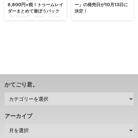
6,800円+税！トゥームレイ
ー」の発売日が10月13日に
ダーまとめて遊ぼうパック
決定！
が9月29日、PSStoreにて
MSさんの時限独占として発売さ
販売開始！
れた「ライズ オブ ザ トゥームレ
イダー」のPS4版が 2016年10月
ほほぅ・・・こりゃあ結構お得で
13日 に発売されることが決定し
すな(; ･`д･´) 発売日が10月13日
ました！ XBOXONEなどで発売さ
に決定したPS4版「ライズ オブ
れた「ライズ オブ ザ トゥームレ
ザ トゥームレイダー」ですが。
イダー」を基本とし、PS4版なら
前作「トゥームレイダー ディフ
ではの追加要素も増えていますよ
ィニティブエディション」をプレ
o(ﾟ∀ﾟ)o →「ライズ オブ ザ トゥ
イしたことがないから、見送る人
ームレイダー」公式サイト PS
もいるのかなと。 そんな中、9月
VRにも対応するPS4版「ライズ
29日からPSStoreにて トゥーム
かてごり君。
オブ ザ トゥームレイダー」が10
レイダーまとめて遊ぼうパック
月13日発売 最も成功したゲーム
なるものが発売されることが決定
ヒロインとしてギネスにも認定さ
しましたよん！ →「ライズ オブ
れている、トゥームレイダーシリ
ザ トゥームレイダー」公式サイ
ーズの主人 ...
ト 「ライズ オブ ザ トゥームレイ
アーカイブ
ダー」と前作「トゥームレイダー
ディフィニティブエ ...