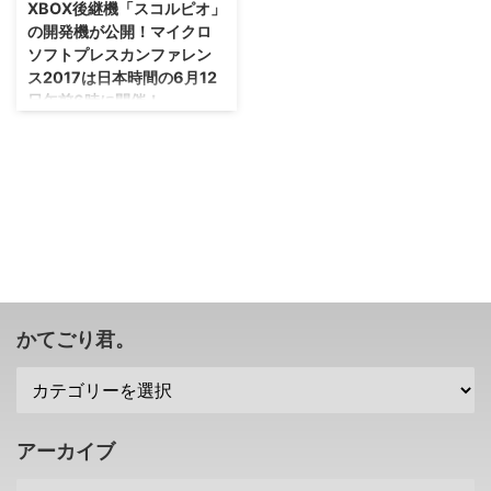
XBOX後継機「スコルピオ」
の開発機が公開！マイクロ
ソフトプレスカンファレン
ス2017は日本時間の6月12
日午前6時に開催！
ソニープレスカンファレンス
2017の日程が発表されていまし
たが。 https://retrogames-
newgames.com/sony-
pressconference2017/ マイクロ
ソフトプレスカンファレンス
2017の日程も発表されていまし
たのでご紹介！ XBOX後継機「ス
コルピオ」を今年発売する予定の
マイクロソフトさん・・・どんな
かてごり君。
発表が飛び出すかな(ﾟ∀ﾟ)？ E3、
マイクロソフトプレスカンファレ
ンス2017は日本時間の6月12日午
前6時 ソニープレスカンファレン
ス2017は、日本時間の6月13 ...
アーカイブ