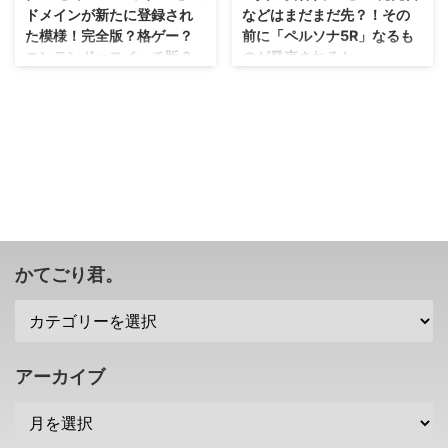
ドメインが新たに登録され
などはまだまだ先？！その
た模様！完全版？格ゲー？
前に「ペルソナ5R」なるも
ニンテンドースイッチ版？
のが発売されるか
も・・・？
なんだろう・・・もう恒例行事み
たいになりそうですな（笑） 先
スマブラSPに「ペルソナ5」か
日、「ペルソナ5R」か？！と言
ら、ジョーカーを参戦させたり、
われていた「P5R.jp」というドメ
2月には「キャサリン・フルボデ
インが更新されていましたが。
ィ」の発売を控えているアトラス
更に、「ペルソナ5S」、「ペル
さんですが。 開発していると言
ソナ5M」、「ペルソナ5B」かも
われていた、ニンテンドースイッ
しれないドメインが登録されたみ
チ「真・女神転生5」はどうなっ
たいですぜ！？ 「ペルソナ
ているんだろう？って気にしてい
5S」、「ペルソナ5M」、「ペル
る人もいることでしょう。 ま
かてごり君。
ソナ5B」のドメインが新たに登
あ、しばらーくは発売日などの情
録されたみたい 12月25日、
報は出てこなさそうですね(；´∀
「P5R.jp」というドメインが更新
｀) 「真・女神転生5」の開
され、追加要素などが全部収録さ
発・・・アンリアルエンジン4に
れた完全版「ペルソナ5R」が発
苦戦している模様
アーカイブ
売されるのではないか！？と、話
https://youtu.be/bvyCAFV9MbM
題になっていました ...
アトラスの山井一千さんが海外メ
ディアのインタビ ...