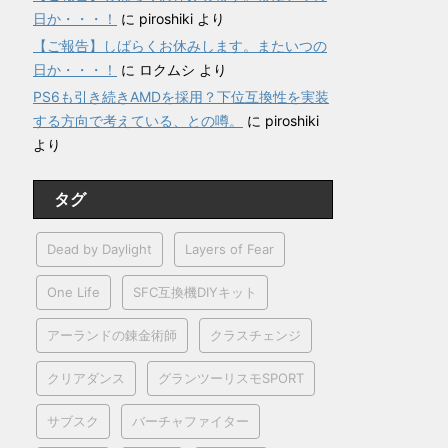
日か・・・！
に
piroshiki
より
【ご報告】しばらくお休みします。またいつの
日か・・・！
に
ロクムシ
より
PS6も引き続きAMDを採用？下位互換性を実装
する方向で考えている、との噂。
に
piroshiki
より
タグ
Dead by Daylight
Layers of Fear
One Life
SFC互換機DIYキット
アーランドの錬金術師
クラスチェンジ
クリアダンス
グランツーリスモSPORT
サブスク
バーチャファイター