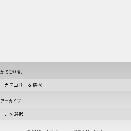
かてごり君。
アーカイブ