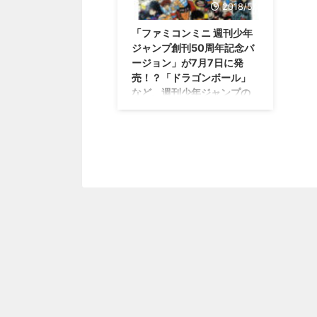
2018/5/10
「ファミコンミニ 週刊少年
ジャンプ創刊50周年記念バ
ージョン」が7月7日に発
売！？「ドラゴンボール」
など、週刊少年ジャンプの
作品が収録！
なんか予想外の発表が・・・これ
こそプレミアが付きそうだな(ﾟ
Ａﾟ;) ファミコンミニ・・・オレ
はミニファミコンって言っていま
すが、全然再販される気配はなか
ったですよね？ でも、そのミニ
ファミコンが 「ファミコンミニ
週刊少年ジャンプ創刊50周年記
念バージョン」 という形で発売
されるそうですぜ！？ 結構遊ん
だタイトルが多いから、これもま
た嬉しいな(笑) 「ファミコンミニ
週刊少年ジャンプ創刊50周年記
念バージョン」が7月7日に発売