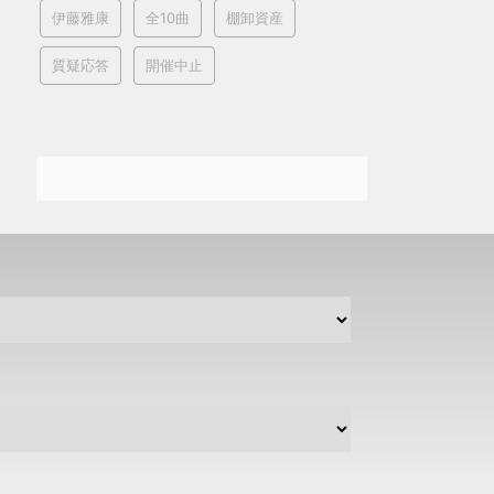
伊藤雅康
全10曲
棚卸資産
質疑応答
開催中止