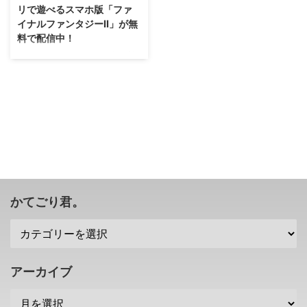
リで遊べるスマホ版「ファ
イナルファンタジーII」が無
料で配信中！
ウボァー！ どれくらいの人が利
用しているのかわかりませんが、
「ファイナルファンタジーポータ
ルアプリ」が配信されてから1周
年になるそうです(・∀・) FF8の
ミニゲームだった「Triple triad」
が遊べるということで、そっちメ
インで利用している人のほうが多
そうですが(笑) 「ファイナルファ
ンタジーポータルアプリ」が1周
年ということで、こんなキャンペ
かてごり君。
ーンが行われていますぜ！
→「ファイナルファンタジーポー
タルアプリ」公式サイト スマホ
版「ファイナルファンタジーII」
が無料で配信中 ということで、2
アーカイブ
月14 ...