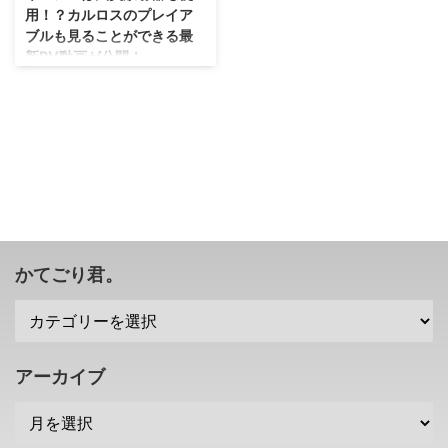
用！？カルロスのプレイア
ブルも見ることができる最
新PV動画が公開！
「ファイナルファンタジー7 リメ
イク」の発売日が4月10日になっ
ちゃったから、どっちもプレイす
る人はちょっと大変かもね(笑)
「バイオハザード RE:3」の最新
PV動画が公開され、ネメシスや
カルロス・オリヴェイラの動きを
確認することができますぜ！ そ
れにしても、えげつない強さにな
りそうだな(；´∀｀) 今回のネメシ
かてごり君。
スは火炎放射器も使用する模様
オリジナル版「バイオハザード
3」の印象的な敵キャラクターで
ある、追跡者こと ネメシス です
が、もちろん、リメイク作である
アーカイブ
「バイオハザード RE:3」でもし
っかり登場 ...