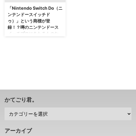
噂が出ている任天堂さんですが。
64GB が追加されるかもしれない
「Nintendo Switch Do（ニ
米任天堂のダグ・バウザー社長が
という話が出ているみたいですぜ
ンテンドースイッチド
このニンテンドースイッチプロに
( ﾟдﾟ ) 2020年にニンテンドース
ゥ）」という商標が登
ついてコメントをしたみたいで
イッチ向け64GBゲームカートリ
録！？噂のニンテンドース
す！ 2021年に発売されるのでは
ッジが登場？ さて、ニンテンド
イッチプロにあたるものな
と噂されている「ニンテンドース
ースイッチのゲームカートリッジ
のかなぁ？
イッチプロ」 さて、結構前から
の容量はというと 32GB となっ
定期的に噂が出ている「ニンテン
ています。 少ないのか多いのか
先日、ニンテンドースイッチライ
ドースイッチプロ」の存在。 SIE
わからないかもしれませんが。
トを発表した任天堂さんですけれ
さんからはPS5が、マイクロソフ
実は、PS4で使われているブルー
ども。 今までの噂では、携帯専
トさんからはXSX ...
レ ...
用のニンテンドースイッチミニの
他にも、上位機種であるニンテン
ドースイッチプロを準備している
という話が出ていましたよね？
そんな中、イスラエル特許庁に
て、 Nintendo Switch Do（ニン
かてごり君。
テンドースイッチドゥ） という
商標登録がされたみたいです
ぜ！？ イスラエル特許庁に
「Nintendo Switch Do（ニンテ
ンドースイッチドゥ）」が商標登
アーカイブ
録 LetsGoDigitalというオランダ