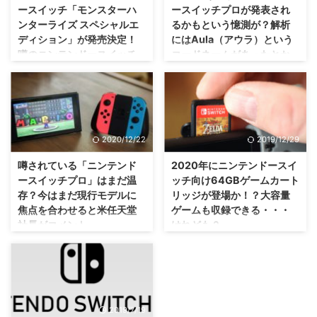
ースイッチ「モンスターハ
ースイッチプロが発表され
ンターライズ スペシャルエ
るかもという憶測が？解析
ディション」が発売決定！
にはAula（アウラ）という
噂のニンテンドースイッチ
コードネームがあったとか
プロではなかったね(笑)
なんとか。
やっぱり普通に発売されるみたい
2017年3月3日に生まれたニンテ
ですな(笑) 「モンスターハンター
ンドースイッチ・・・2021年3月
ライズ」がニンテンドースイッチ
3日に4年目となりますが。 この
で発売されるわけですが。 最近
4年の間、定期的に 新型ニンテン
2020/12/22
2019/12/29
はモンハン作品が発売される場
ドースイッチ の存在が噂されて
合、特別デザインのゲーム機も一
いますよね？ よく噂されている
噂されている「ニンテンド
2020年にニンテンドースイ
緒に発売される事が多かったです
のが、現行のニンテンドースイッ
ースイッチプロ」はまだ温
ッチ向け64GBゲームカート
ね？ そういえば発表されていな
チから性能が向上した ニンテン
存？今はまだ現行モデルに
リッジが登場か！？大容量
いなと思っていた方・・・ご安心
ドースイッチプロ のようなも
焦点を合わせると米任天堂
ゲームも収録できる・・・
あれ。 ちゃんと、特別デザイン
の。 任天堂さんはやんわり否定
社長がコメント。
けれども？
のニンテンドースイッチが発売さ
していますけれども、ちょろっと
れまっせ(・∀・) 「モンスターハ
噂が出てくると本当かどうか気に
まだ勢いはありますからね
容量が増えるけれども、それを支
ンターライズ スペシャルエディ
なっちゃうのが人間のサガ（；
ー・・・でもどこかのタイミング
えきれるスペックがあるのか！？
ション」が発売決定 ということ
^ω^） さて、今回はこんな噂が飛
で次なる機種を発売する可能性は
年末世界中でかなり売れたニンテ
で、今回は発売されないのかな？
び回っているみたいですぜ？
全然残っていそうですね(・∀・)
ンドースイッチですけれども。
と思いきや、ちゃんと用意されて
「モンスターハンターライズ」の
2021年には ニンテンドースイッ
2020年、そのニンテンドースイ
2019/7/19
いた特別デザインのニンテ ...
本体同梱版がないこと ...
チプロ が発売されるのでは？と
ッチ向けゲームカートリッジに