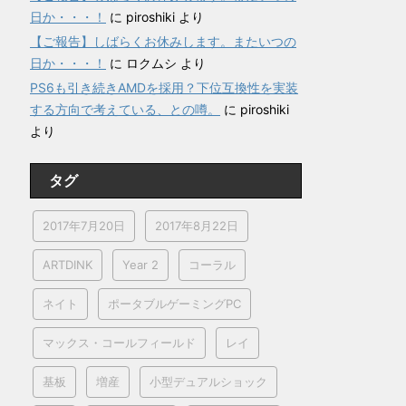
日か・・・！
に
piroshiki
より
【ご報告】しばらくお休みします。またいつの
日か・・・！
に
ロクムシ
より
PS6も引き続きAMDを採用？下位互換性を実装
する方向で考えている、との噂。
に
piroshiki
より
タグ
2017年7月20日
2017年8月22日
ARTDINK
Year 2
コーラル
ネイト
ポータブルゲーミングPC
マックス・コールフィールド
レイ
基板
増産
小型デュアルショック