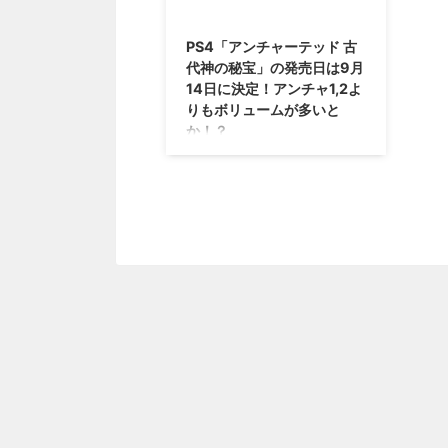
2017/6/26
PS4「アンチャーテッド 古
代神の秘宝」の発売日は9月
14日に決定！アンチャ1,2よ
りもボリュームが多いと
か！？
それはDLCというにはあまりにも
大きすぎた(笑) PS4向けに発売さ
れるアンチャのスピンオフ作品
「アンチャーテッド 古代神の秘
宝」 の発売日が2017年9月14日に
決定しました(｀・ω・´) また、
詳しい情報も公開されていました
ので、合わせてご紹介！ →「ア
ンチャーテッド 古代神の秘宝」
公式サイト 「アンチャーテッド
古代神の秘宝」はアンチャ1,2よ
りもボリュームが多いとか？ 去
年、「ラストオブアス パート2」
を発表したノーティドッグさんで
すけれども。 それよりも、まず