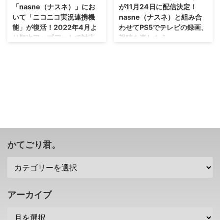
「nasne（ナスネ）」にお
が11月24日に配信決定！
いて「ニコニコ実況連携機
nasne（ナスネ）と組み合
能」が復活！2022年4月よ
わせてPS5でテレビの録画、
り順次アップデートで対応
視聴を楽しもう。
に。
テレビをよく見るという人にとっ
てはかなり便利なアイテムですよ
自分はあまり活用していません
ね・・・PS5もすでに持っている
が・・・スポーツとか一緒に応援
人は、nasne（ナスネ）を購入し
している感があって楽しいですよ
て使ってみては？！ SIEさんが、
ね(・∀・) 2021年3月より発売さ
PS5版「torne（トルネ）」 を
れた バッファロー製「nasne（ナ
2021年11月24日に配信すること
スネ）」 ですけれども、 ニコニ
を発表しました(・∀・) PS4版よ
コ実況連携機能 が復活すること
りも起動が高速になったりしてい
が発表されましたぜ？ リアルタ
るみたいですぜ？ そもそも
イムでみんなの反応を見たい！と
かてごり君。
torne（トルネ）って何ができる
いう人にとっては、かなり嬉しい
の？ ということで、待っていた
復活でしょうね！ Flashのサポー
人がどれくらいいるのかはわかり
ト終了とともに消えたニコニコ実
ませんが。 PS5版「torne（トル
況連携機能 さて、バッファロー
ネ）」が11月24日に配信される
製「nasne（ナスネ）」から購入
アーカイブ
みたいですね( ･` ...
した人はいまいちピンときていな
いかもしれませんので、ちょろっ
とご紹 ...