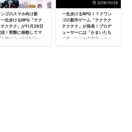
2018/11/9
2018/10/26
ワンゴのスマホ向け新
一生歩けるRPG！？ドワン
一生歩けるRPG「テク
ゴの新作ゲーム「テクテク
テクテク」が11月29日
テクテク」が発表！プロデ
配信！実際に移動してマ
ューサーには「かまいたち
プを塗りつぶすARゲーム
の夜」などの中村光一さん
たいね。
を起用！
まいたちの夜」「不思議のダ
とりあえず、謳い文句だけでも気
ョン」などを手がけた中村光
になっちゃいますね（笑） ニコ
んと麻野一哉さんのコンビの
ニコ動画などで知られるドワンゴ
・・・一生歩けるRPGと謳わ
さんが、新作ゲーム 「テクテク
いた 「テクテクテクテク」
テクテク」 を発表しました！ ロ
けれども、その詳細が明らか
ーグライクゲームになるのか、ま
りましたな！ やっぱり「ポ
さかの「ポケモンGO」のような
ンGO」みたいに、ARが絡む
ARゲームとかになるの
ムになりましたね(笑) 一生歩
か・・・。 ドワンゴの新作ゲー
RPG「テクテクテクテク」が
ム「テクテクテクテク」は、「一
月29日に配信・・・マップを塗
生歩けるRPG」らしい
ぶしてモンスターをぶっ倒す
https://youtu.be/zZT35NlK_QE
ムに
ということで、突如発表されたの
s://youtu.be/zZT35NlK_QE
が、「テクテクテクテク」という