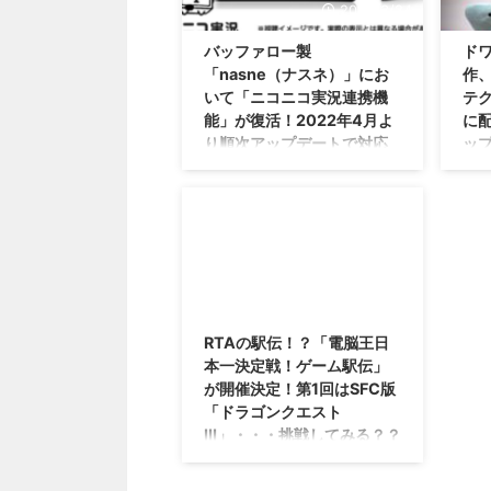
2022/3/24
バッファロー製
ド
「nasne（ナスネ）」にお
作、
いて「ニコニコ実況連携機
テク
能」が復活！2022年4月よ
に
り順次アップデートで対応
ッ
に。
み
自分はあまり活用していません
「か
が・・・スポーツとか一緒に応援
ンジ
している感があって楽しいですよ
一さ
ね(・∀・) 2021年3月より発売さ
新作
れた バッファロー製
れて
2016/4/12
「nasne（ナスネ）」 ですけれ
です
ども、 ニコニコ実況連携機能 が
にな
RTAの駅伝！？「電脳王日
復活することが発表されました
ケモ
本一決定戦！ゲーム駅伝」
ぜ？ リアルタイムでみんなの反
ゲー
が開催決定！第1回はSFC版
応を見たい！という人にとって
ける
「ドラゴンクエスト
は、かなり嬉しい復活でしょう
11
III」・・・挑戦してみる？？
ね！ Flashのサポート終了ととも
りつ
に消えたニコニコ実況連携機能
ゲー
紅白歌合戦でもコラボしちゃった
さて、バッファロー製
http
ドワンゴさんのニコニコ動