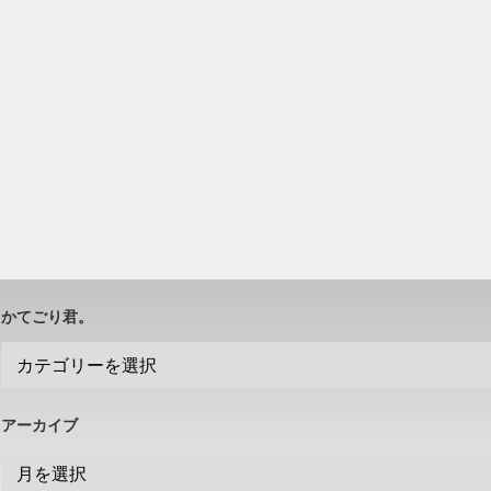
かてごり君。
アーカイブ