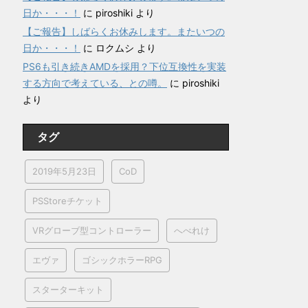
日か・・・！
に
piroshiki
より
【ご報告】しばらくお休みします。またいつの
日か・・・！
に
ロクムシ
より
PS6も引き続きAMDを採用？下位互換性を実装
する方向で考えている、との噂。
に
piroshiki
より
タグ
2019年5月23日
CoD
PSStoreチケット
VRグローブ型コントローラー
へべれけ
エヴァ
ゴシックホラーRPG
スターターキット