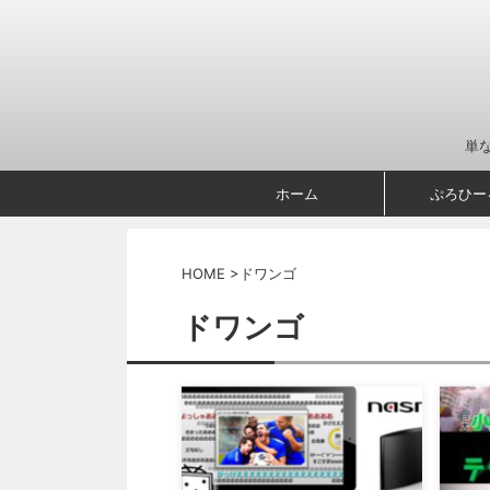
単
ホーム
ぷろひー
HOME
>
ドワンゴ
ドワンゴ