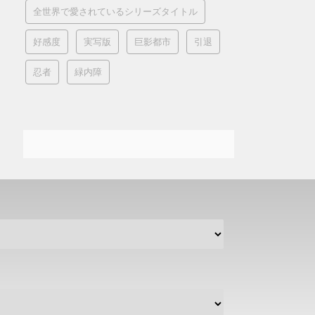
全世界で愛されているシリーズタイトル
好感度
実写版
巨影都市
引退
忍者
緑内障