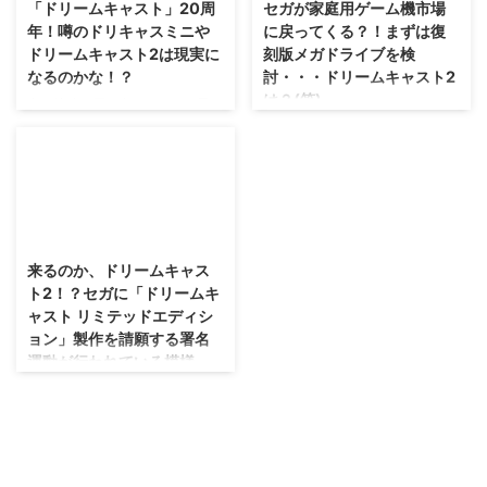
「ドリームキャスト」20周
セガが家庭用ゲーム機市場
年！噂のドリキャスミニや
に戻ってくる？！まずは復
ドリームキャスト2は現実に
刻版メガドライブを検
なるのかな！？
討・・・ドリームキャスト2
は？(笑)
実は地味に買い直そうかなと思っ
ていたりします(笑) 1998年11月
ちょっと頭が痛くて更新ができて
27日に発売された「ドリームキ
いませんでしたが、こんな嬉しい
ャスト」・・・2018年11月27日
ニュースが発表されたんですね
で20周年を迎えます！ これを機
(笑) セガゲームスさんが、家庭用
に、何か面白いこと起きるといい
ゲーム機市場に戻ってくるかもし
2015/12/23
ね(・∀・) 2018年11月27日で「ド
れません！ ドリームキャスト2を
リームキャスト」20周年 初代PS
発売する日はあるかな？(笑) セガ
来るのか、ドリームキャス
とセガサターンのゲーム競
ゲームスが家庭用ゲーム市場に再
ト2！？セガに「ドリームキ
争・・・大作がPSに集まり、セ
参入を検討・・・まずは復刻版メ
ャスト リミテッドエディシ
ガサターンが劣勢に。 そんな
ガドライブ メガドライブなどの
ョン」製作を請願する署名
中、社運をかけて発売されたの
レトロゲームの復活については欧
運動が行われている模様。
が、この「ドリームキャスト」で
州セガさんや海外メーカーが公認
したな。 アーケードゲームで稼
を受けて開発するなど動きが活発
これが来たら普通に売れそうだか
働しているゲームでも、ほぼ遜色
でしたが。 ついにセガゲームス
ら面白そう(笑) 1998年に発売さ
なく移植できる性能を誇り。 イ
さんも家庭用ゲーム機市場に再参
れた、セガさんの最後の家庭用ゲ
ンターネ ...
入する動きを見せているみたいで
ーム機「ドリームキャスト」。
すね！ セガさんが家庭 ...
初の128bitゲーム機(正確には違