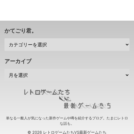
うけど)として生まれ、オンライ
ン機能など時代を先取りしすぎた
技術を取り入れ、そこそこ名作も
あったはずなのですが。 DVD再
生機能と有名ブランドタイトルが
かてごり君。
そろっちゃったPS2に負けてしま
いました（；^ω^） ですが・・・
今でもファンの多いゲーム機で、
実は新作タイトルも発売されてい
たりします。 そんな中、こんな
アーカイブ
署名活動が現在行われているみた
いですぜ！ ...
単なる一般人が気になった新作ゲームや噂を紹介するブログ。たまにレトロ
な話も。
© 2026 レトロゲームたちVS最新ゲームたち