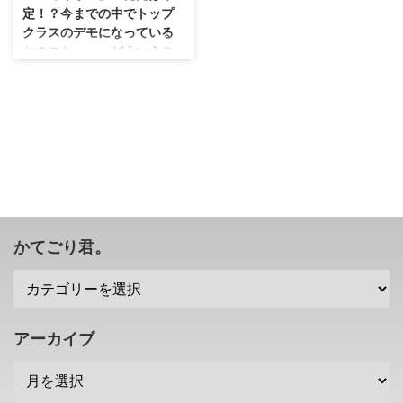
定！？今までの中でトップ
クラスのデモになっている
とのこと・・・どういうこ
とだろう。
任天堂さんの次世代機となるニン
テンドースイッチ・・・どんなタ
イトルが発売されるのか気になる
ところですが。 10月に公開され
たニンテンドースイッチの紹介動
画に 「スカイリム」 が映ってい
たことが話題になっていましたよ
ね？ そのことについて、「スカ
イリム」のディレクターを務めた
かてごり君。
トッド・ハワードさんがコメント
をしたみたいです(ﾟ∀ﾟ) →IGN様
ニンテンドースイッチ版「スカイ
リム」の発売は確定したっぽい
さて、ニンテンドースイッチの紹
アーカイブ
介動画に映っていた「スカイリ
ム」ですが。 噂では、ベセスダ
さんに許可を取らな ...